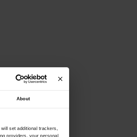
About
will set additional trackers,
ing providers, your personal