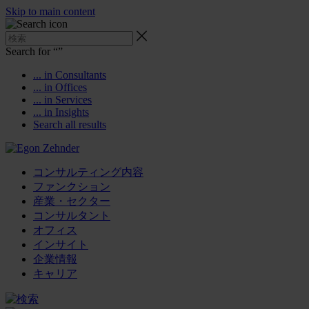
Skip to main content
Search for “
”
... in Consultants
... in Offices
... in Services
... in Insights
Search all results
コンサルティング内容
ファンクション
産業・セクター
コンサルタント
オフィス
インサイト
企業情報
キャリア