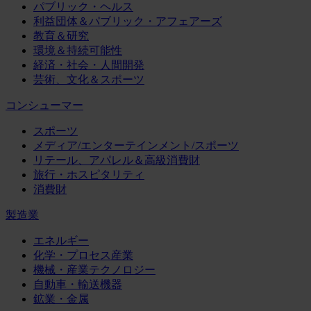
パブリック・ヘルス
利益団体＆パブリック・アフェアーズ
教育＆研究
環境＆持続可能性
経済・社会・人間開発
芸術、文化＆スポーツ
コンシューマー
スポーツ
メディア/エンターテインメント/スポーツ
リテール、アパレル＆高級消費財
旅行・ホスピタリティ
消費財
製造業
エネルギー
化学・プロセス産業
機械・産業テクノロジー
自動車・輸送機器
鉱業・金属