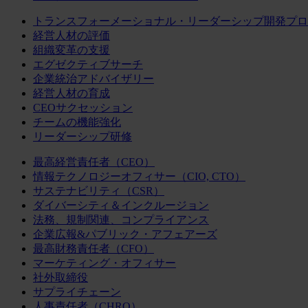
トランスフォーメーショナル・リーダーシップ開発プロ
経営人材の評価
組織変革の支援
エグゼクティブサーチ
企業統治アドバイザリー
経営人材の育成
CEOサクセッション
チームの機能強化
リーダーシップ研修
最高経営責任者（CEO）
情報テクノロジーオフィサー（CIO, CTO）
サステナビリティ（CSR）
ダイバーシティ＆インクルージョン
法務、規制関連、コンプライアンス
企業広報&パブリック・アフェアーズ
最高財務責任者（CFO）
マーケティング・オフィサー
社外取締役
サプライチェーン
人事責任者（CHRO）