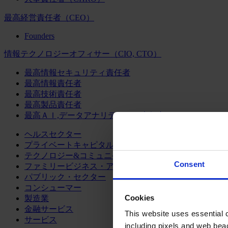
最高経営責任者（CEO）
Founders
情報テクノロジーオフィサー（CIO, CTO）
最高情報セキュリティ責任者
最高情報責任者
最高技術責任者
最高製品責任者
最高ＡＩ,データアナリティクス責任者
ヘルスセクター
プライベートキャピタル
テクノロジー&コミュニケーション
Consent
ファミリービジネス・アドバイザリー
パブリック・セクター
コンシューマー
Cookies
製造業
金融サービス
This website uses essential co
サービス
including pixels and web beac