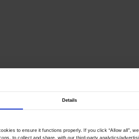
Details
okies to ensure it functions properly. If you click “Allow all”, we 
ons, to collect and share, with our third-party analytics/advertis