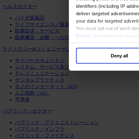
identifiers (including IP add
ヘルスセクター
deliver targeted advertisemen
バイオ医薬品
your data for targeted advert
ライフサイエンス／製薬
You must opt-out of each dev
医療提供・サービス
Policy
; for information rega
医療機器・診断・ヘルスケアテクノロジー
テクノロジー&コミュニケーション
Deny all
サイバーセキュリティ
システム、サービス及びソフトウェア
テレコミュニケーション
デジタルプラクティス
モノのインターネット（IoT)
人工知能（AI）
半導体
パブリック・セクター
パブリック・アドミニストレーション
パブリック・インフラ
パブリック・ファイナンス