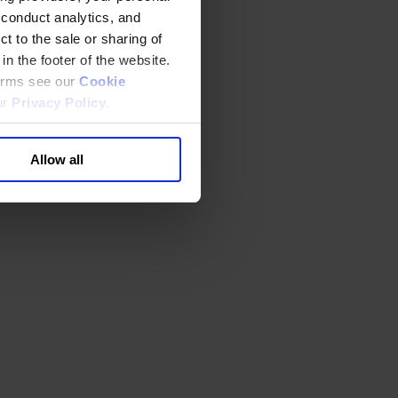
 conduct analytics, and
t to the sale or sharing of
in the footer of the website.
terms see our
Cookie
ur
Privacy Policy
.
Allow all