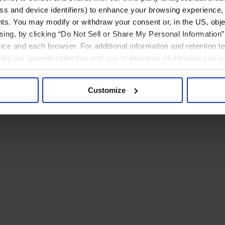
ress and device identifiers) to enhance your browsing experience,
ts. You may modify or withdraw your consent or, in the US, objec
ising, by clicking “Do Not Sell or Share My Personal Information” 
ice and each browser. For additional information and retention 
rding our general collection and use of personal information see o
Customize