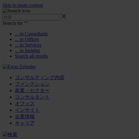
Skip to main content
Search for “
”
... in Consultants
... in Offices
... in Services
... in Insights
Search all results
コンサルティング内容
ファンクション
産業・セクター
コンサルタント
オフィス
インサイト
企業情報
キャリア