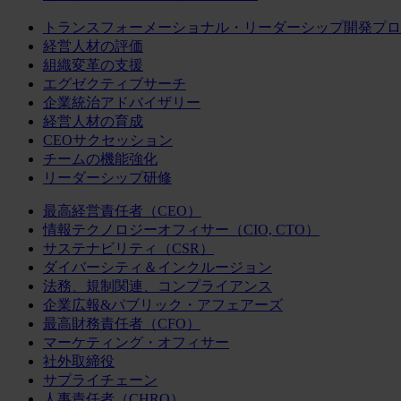
トランスフォーメーショナル・リーダーシップ開発プロ
経営人材の評価
組織変革の支援
エグゼクティブサーチ
企業統治アドバイザリー
経営人材の育成
CEOサクセッション
チームの機能強化
リーダーシップ研修
最高経営責任者（CEO）
情報テクノロジーオフィサー（CIO, CTO）
サステナビリティ（CSR）
ダイバーシティ＆インクルージョン
法務、規制関連、コンプライアンス
企業広報&パブリック・アフェアーズ
最高財務責任者（CFO）
マーケティング・オフィサー
社外取締役
サプライチェーン
人事責任者（CHRO）