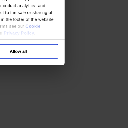
 conduct analytics, and
t to the sale or sharing of
in the footer of the website.
terms see our
Cookie
ur
Privacy Policy
.
Allow all