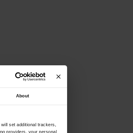
About
will set additional trackers,
ing providers, your personal