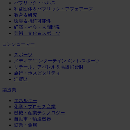
パブリック・ヘルス
利益団体＆パブリック・アフェアーズ
教育＆研究
環境＆持続可能性
経済・社会・人間開発
芸術、文化＆スポーツ
コンシューマー
スポーツ
メディア/エンターテインメント/スポーツ
リテール、アパレル＆高級消費財
旅行・ホスピタリティ
消費財
製造業
エネルギー
化学・プロセス産業
機械・産業テクノロジー
自動車・輸送機器
鉱業・金属