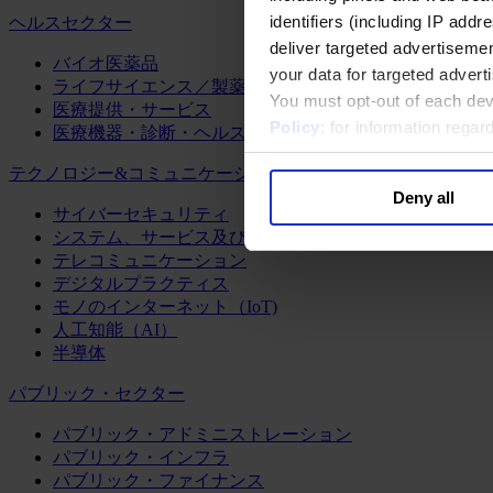
identifiers (including IP add
ヘルスセクター
deliver targeted advertisemen
バイオ医薬品
your data for targeted advert
ライフサイエンス／製薬
You must opt-out of each dev
医療提供・サービス
Policy
; for information rega
医療機器・診断・ヘルスケアテクノロジー
テクノロジー&コミュニケーション
Deny all
サイバーセキュリティ
システム、サービス及びソフトウェア
テレコミュニケーション
デジタルプラクティス
モノのインターネット（IoT)
人工知能（AI）
半導体
パブリック・セクター
パブリック・アドミニストレーション
パブリック・インフラ
パブリック・ファイナンス