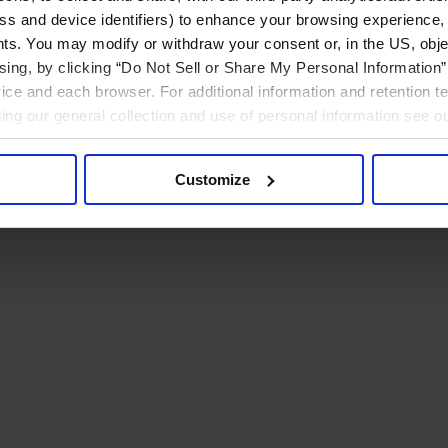
ress and device identifiers) to enhance your browsing experience,
ts. You may modify or withdraw your consent or, in the US, objec
ising, by clicking “Do Not Sell or Share My Personal Information” 
ice and each browser. For additional information and retention 
rding our general collection and use of personal information see o
Customize