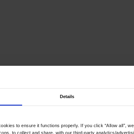
Details
okies to ensure it functions properly. If you click “Allow all”, we 
ons, to collect and share, with our third-party analytics/advertis