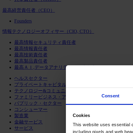
最高経営責任者（CEO）
Founders
情報テクノロジーオフィサー（CIO, CTO）
最高情報セキュリティ責任者
最高情報責任者
最高技術責任者
最高製品責任者
最高ＡＩ,データアナリティクス責任者
ヘルスセクター
プライベートキャピタル
テクノロジー&コミュニケーション
Consent
ファミリービジネス・アドバイザリー
パブリック・セクター
コンシューマー
Cookies
製造業
金融サービス
This website uses essential co
サービス
including pixels and web beac