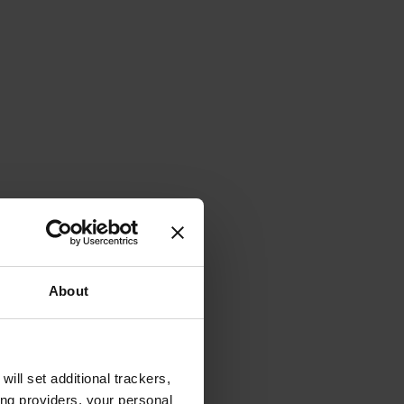
About
will set additional trackers,
ing providers, your personal