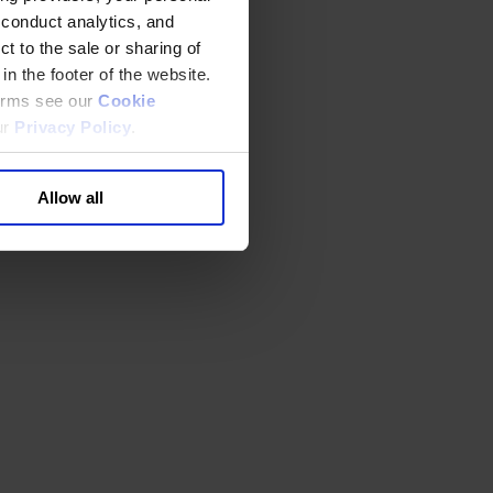
 conduct analytics, and
t to the sale or sharing of
in the footer of the website.
terms see our
Cookie
ur
Privacy Policy
.
Allow all