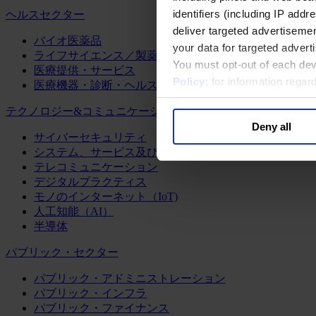
identifiers (including IP add
ヘルスセクター
deliver targeted advertisemen
バイオ医薬品
your data for targeted advert
ライフサイエンス／製薬
You must opt-out of each dev
医療提供・サービス
Policy
; for information rega
医療機器・診断・ヘルスケアテクノロジー
テクノロジー&コミュニケーション
Deny all
サイバーセキュリティ
システム、サービス及びソフトウェア
テレコミュニケーション
デジタルプラクティス
モノのインターネット（IoT)
人工知能（AI）
半導体
パブリック・セクター
パブリック・アドミニストレーション
パブリック・インフラ
パブリック・ファイナンス