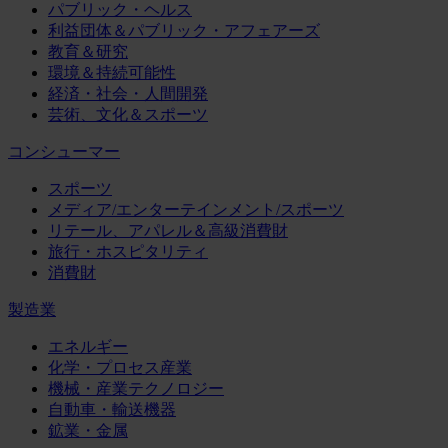
パブリック・ヘルス
利益団体＆パブリック・アフェアーズ
教育＆研究
環境＆持続可能性
経済・社会・人間開発
芸術、文化＆スポーツ
コンシューマー
スポーツ
メディア/エンターテインメント/スポーツ
リテール、アパレル＆高級消費財
旅行・ホスピタリティ
消費財
製造業
エネルギー
化学・プロセス産業
機械・産業テクノロジー
自動車・輸送機器
鉱業・金属