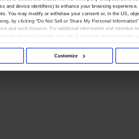
ress and device identifiers) to enhance your browsing experience,
ts. You may modify or withdraw your consent or, in the US, objec
ising, by clicking “Do Not Sell or Share My Personal Information” 
ice and each browser. For additional information and retention 
rding our general collection and use of personal information see o
Customize