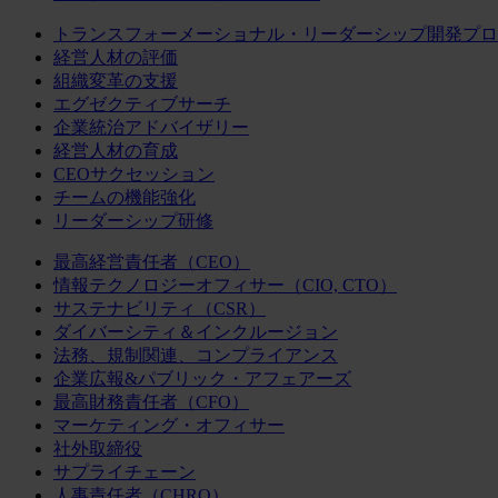
トランスフォーメーショナル・リーダーシップ開発プロ
経営人材の評価
組織変革の支援
エグゼクティブサーチ
企業統治アドバイザリー
経営人材の育成
CEOサクセッション
チームの機能強化
リーダーシップ研修
最高経営責任者（CEO）
情報テクノロジーオフィサー（CIO, CTO）
サステナビリティ（CSR）
ダイバーシティ＆インクルージョン
法務、規制関連、コンプライアンス
企業広報&パブリック・アフェアーズ
最高財務責任者（CFO）
マーケティング・オフィサー
社外取締役
サプライチェーン
人事責任者（CHRO）