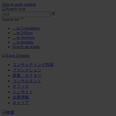
Skip to main content
Search for “
”
... in Consultants
... in Offices
... in Services
... in Insights
Search all results
コンサルティング内容
ファンクション
産業・セクター
コンサルタント
オフィス
インサイト
企業情報
キャリア