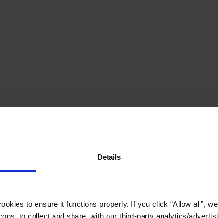
Details
okies to ensure it functions properly. If you click “Allow all”, we 
ons, to collect and share, with our third-party analytics/advertis