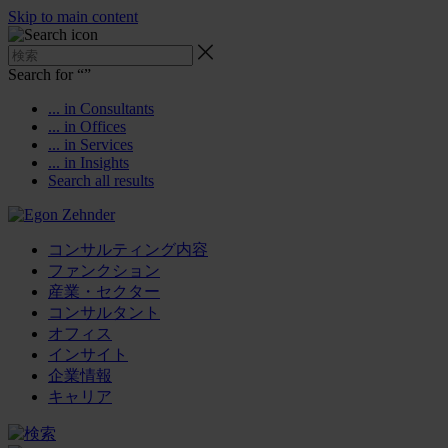
Skip to main content
Search for “
”
... in Consultants
... in Offices
... in Services
... in Insights
Search all results
コンサルティング内容
ファンクション
産業・セクター
コンサルタント
オフィス
インサイト
企業情報
キャリア