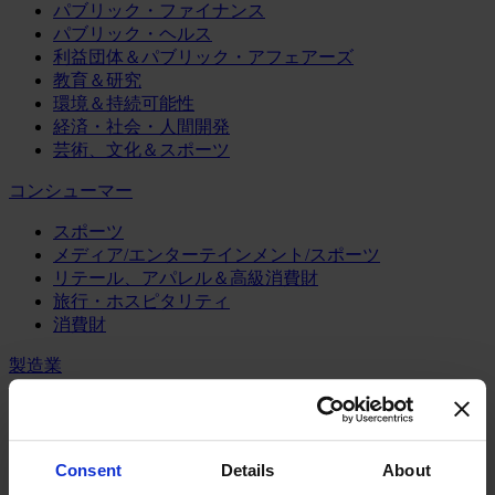
パブリック・ファイナンス
パブリック・ヘルス
利益団体＆パブリック・アフェアーズ
教育＆研究
環境＆持続可能性
経済・社会・人間開発
芸術、文化＆スポーツ
コンシューマー
スポーツ
メディア/エンターテインメント/スポーツ
リテール、アパレル＆高級消費財
旅行・ホスピタリティ
消費財
製造業
エネルギー
化学・プロセス産業
機械・産業テクノロジー
Consent
Details
About
自動車・輸送機器