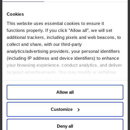
鉱業・金属
金融サービス
Cookies
アセットマネジメント
This website uses essential cookies to ensure it
インフラ事業
functions properly. If you click “Allow all”, we will set
ウェルスマネジメント
additional trackers, including pixels and web beacons, to
デジタル資産、暗号資産、Web3
collect and share, with our third-party
プライベート・エクイティ
analytics/advertising providers, your personal identifiers
リスクマネジメント
(including IP address and device identifiers) to enhance
保険
your browsing experience, conduct analytics, and deliver
投資銀行及びマーケット
政府系投資ファンド
targeted advertisements. You may modify or withdraw
金融テクノロジー（フィンテック）
your consent or, in the US, object to the sale or sharing of
your data for targeted advertising, by clicking “Do Not
サービス
Allow all
Sell or Share My Personal Information” in the footer of
ビジネスサービス
the website. You must opt-out of each device and each
プロフェッショナルサービス
browser. For additional information and retention terms
Customize
ホスピタリティ、旅行・レジャー
see our
Cookie Policy
; for information regarding our
不動産
general collection and use of personal information see
航空輸送
Deny all
our
Privacy Policy
.
運輸及びロジスティクス