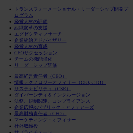
トランスフォーメーショナル・リーダーシップ開発プ
ログラム
経営人材の評価
組織変革の支援
エグゼクティブサーチ
企業統治アドバイザリー
経営人材の育成
CEOサクセッション
チームの機能強化
リーダーシップ研修
最高経営責任者（CEO）
情報テクノロジーオフィサー（CIO, CTO）
サステナビリティ（CSR）
ダイバーシティ＆インクルージョン
法務、規制関連、コンプライアンス
企業広報&パブリック・アフェアーズ
最高財務責任者（CFO）
マーケティング・オフィサー
社外取締役
サプライチェーン