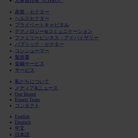
人事責任者（CHRO）
産業・セクター
ヘルスセクター
プライベートキャピタル
テクノロジー&コミュニケーション
ファミリービジネス・アドバイザリー
パブリック・セクター
コンシューマー
製造業
金融サービス
サービス
私たちについて
メディア&ニュース
Our Board
Expert Team
コンタクト
English
Deutsch
中文
日本語