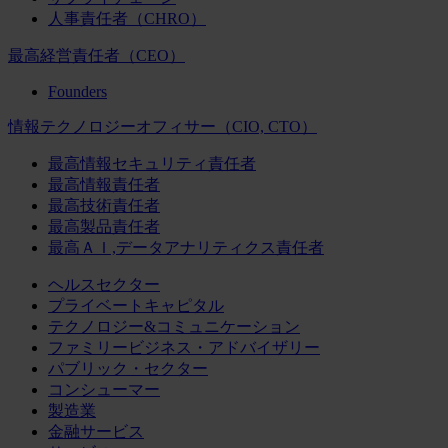
人事責任者（CHRO）
最高経営責任者（CEO）
Founders
情報テクノロジーオフィサー（CIO, CTO）
最高情報セキュリティ責任者
最高情報責任者
最高技術責任者
最高製品責任者
最高ＡＩ,データアナリティクス責任者
ヘルスセクター
プライベートキャピタル
テクノロジー&コミュニケーション
ファミリービジネス・アドバイザリー
パブリック・セクター
コンシューマー
製造業
金融サービス