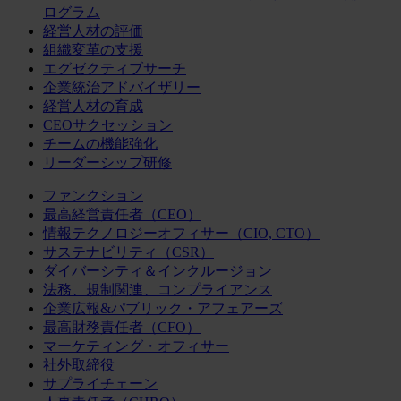
ログラム
経営人材の評価
組織変革の支援
エグゼクティブサーチ
企業統治アドバイザリー
経営人材の育成
CEOサクセッション
チームの機能強化
リーダーシップ研修
ファンクション
最高経営責任者（CEO）
情報テクノロジーオフィサー（CIO, CTO）
サステナビリティ（CSR）
ダイバーシティ＆インクルージョン
法務、規制関連、コンプライアンス
企業広報&パブリック・アフェアーズ
最高財務責任者（CFO）
マーケティング・オフィサー
社外取締役
サプライチェーン