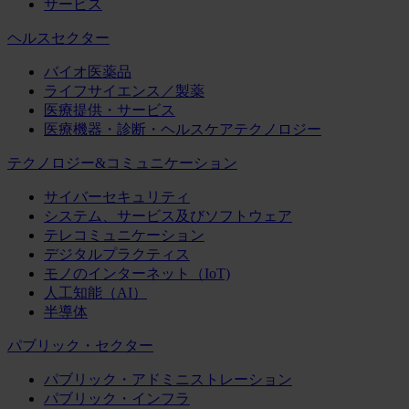
サービス
ヘルスセクター
バイオ医薬品
ライフサイエンス／製薬
医療提供・サービス
医療機器・診断・ヘルスケアテクノロジー
テクノロジー&コミュニケーション
サイバーセキュリティ
システム、サービス及びソフトウェア
テレコミュニケーション
デジタルプラクティス
モノのインターネット（IoT)
人工知能（AI）
半導体
パブリック・セクター
パブリック・アドミニストレーション
パブリック・インフラ