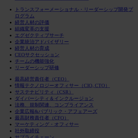
トランスフォーメーショナル・リーダーシップ開発プ
ログラム
経営人材の評価
組織変革の支援
エグゼクティブサーチ
企業統治アドバイザリー
経営人材の育成
CEOサクセッション
チームの機能強化
リーダーシップ研修
最高経営責任者（CEO）
情報テクノロジーオフィサー（CIO, CTO）
サステナビリティ（CSR）
ダイバーシティ＆インクルージョン
法務、規制関連、コンプライアンス
企業広報&パブリック・アフェアーズ
最高財務責任者（CFO）
マーケティング・オフィサー
社外取締役
サプライチェーン