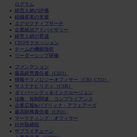
ログラム
経営人材の評価
組織変革の支援
エグゼクティブサーチ
企業統治アドバイザリー
経営人材の育成
CEOサクセッション
チームの機能強化
リーダーシップ研修
ファンクション
最高経営責任者（CEO）
情報テクノロジーオフィサー（CIO, CTO）
サステナビリティ（CSR）
ダイバーシティ＆インクルージョン
法務、規制関連、コンプライアンス
企業広報&パブリック・アフェアーズ
最高財務責任者（CFO）
マーケティング・オフィサー
社外取締役
サプライチェーン