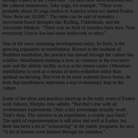
the cultural mainstream. Take yoga, for example. “There were
probably about 20 yoga studios in America when we started Esalen.
Now there are 20,000.” The same can be said of somatics –
movement-based therapies like Rolfing, Feldenkrais, and the
Alexander Method. “There was no field of somatics back then. Now
everybody I know has had some bodywork or other.”
One of the more surprising developments today, he finds, is the
growing popularity of mindfulness. Rooted in the tradition of
Buddhist meditation, the practice has spread through the culture like
wildfire. Mindfulness training is now as common in the executive
suite and the athletic facility as it is at the retreat center. Oftentimes
mindfulness is used as a means of stress-reduction rather than
spiritual awakening. But even in its more watered-down forms, he
feels that mindfulness represents a real evolutionary leap in the
culture.
Some of the ideas and practices taken up in the early years of Esalen
were failures, Murphy now admits. “But that’s true with all
evolutionary experiments. Only a tiny percentage actually work.
That’s okay. The universe is an experiment, a cosmic jazz band.”
The spirit of experimentation is still alive and well at Esalen, but
there has been a lot of “winnowing” in the public programs, he says.
“A lot of lessons were learned through the mistakes.”