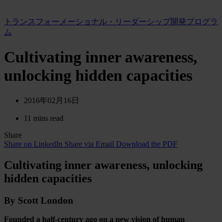
トランスフォーメーショナル・リーダーシップ開発プログラ
ム
Cultivating inner awareness,
unlocking hidden capacities
2016年02月16日
11 mins read
Share
Share on LinkedIn
Share via Email
Download the PDF
Cultivating inner awareness, unlocking
hidden capacities
By Scott London
Founded a half-century ago on a new vision of human