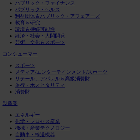
パブリック・ファイナンス
パブリック・ヘルス
利益団体＆パブリック・アフェアーズ
教育＆研究
環境＆持続可能性
経済・社会・人間開発
芸術、文化＆スポーツ
コンシューマー
スポーツ
メディア/エンターテインメント/スポーツ
リテール、アパレル＆高級消費財
旅行・ホスピタリティ
消費財
製造業
エネルギー
化学・プロセス産業
機械・産業テクノロジー
自動車・輸送機器