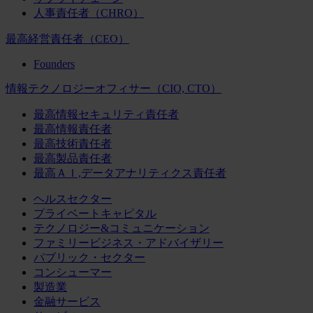
人事責任者（CHRO）
最高経営責任者（CEO）
Founders
情報テクノロジーオフィサー（CIO, CTO）
最高情報セキュリティ責任者
最高情報責任者
最高技術責任者
最高製品責任者
最高ＡＩ,データアナリティクス責任者
ヘルスセクター
プライベートキャピタル
テクノロジー&コミュニケーション
ファミリービジネス・アドバイザリー
パブリック・セクター
コンシューマー
製造業
金融サービス