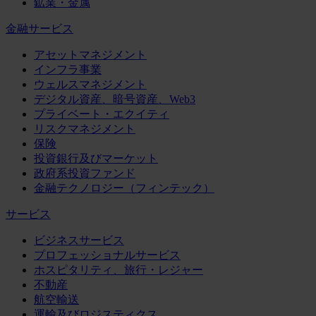
鉱業・金属
金融サービス
アセットマネジメント
インフラ事業
ウェルスマネジメント
デジタル資産、暗号資産、Web3
プライベート・エクイティ
リスクマネジメント
保険
投資銀行及びマーケット
政府系投資ファンド
金融テクノロジー（フィンテック）
サービス
ビジネスサービス
プロフェッショナルサービス
ホスピタリティ、旅行・レジャー
不動産
航空輸送
運輸及びロジスティクス