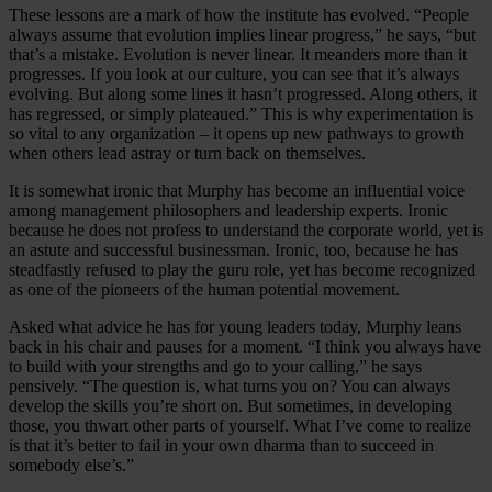
These lessons are a mark of how the institute has evolved. “People
always assume that evolution implies linear progress,” he says, “but
that’s a mistake. Evolution is never linear. It meanders more than it
progresses. If you look at our culture, you can see that it’s always
evolving. But along some lines it hasn’t progressed. Along others, it
has regressed, or simply plateaued.” This is why experimentation is
so vital to any organization – it opens up new pathways to growth
when others lead astray or turn back on themselves.
It is somewhat ironic that Murphy has become an influential voice
among management philosophers and leadership experts. Ironic
because he does not profess to understand the corporate world, yet is
an astute and successful businessman. Ironic, too, because he has
steadfastly refused to play the guru role, yet has become recognized
as one of the pioneers of the human potential movement.
Asked what advice he has for young leaders today, Murphy leans
back in his chair and pauses for a moment. “I think you always have
to build with your strengths and go to your calling,” he says
pensively. “The question is, what turns you on? You can always
develop the skills you’re short on. But sometimes, in developing
those, you thwart other parts of yourself. What I’ve come to realize
is that it’s better to fail in your own dharma than to succeed in
somebody else’s.”