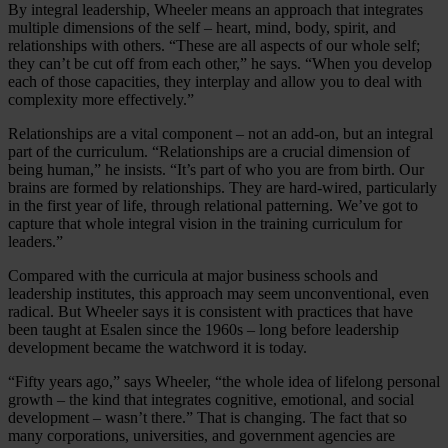
By integral leadership, Wheeler means an approach that integrates
multiple dimensions of the self – heart, mind, body, spirit, and
relationships with others. “These are all aspects of our whole self;
they can’t be cut off from each other,” he says. “When you develop
each of those capacities, they interplay and allow you to deal with
complexity more effectively.”
Relationships are a vital component – not an add-on, but an integral
part of the curriculum. “Relationships are a crucial dimension of
being human,” he insists. “It’s part of who you are from birth. Our
brains are formed by relationships. They are hard-wired, particularly
in the first year of life, through relational patterning. We’ve got to
capture that whole integral vision in the training curriculum for
leaders.”
Compared with the curricula at major business schools and
leadership institutes, this approach may seem unconventional, even
radical. But Wheeler says it is consistent with practices that have
been taught at Esalen since the 1960s – long before leadership
development became the watchword it is today.
“Fifty years ago,” says Wheeler, “the whole idea of lifelong personal
growth – the kind that integrates cognitive, emotional, and social
development – wasn’t there.” That is changing. The fact that so
many corporations, universities, and government agencies are