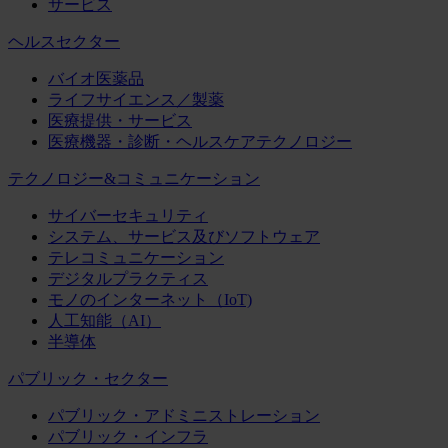
サービス
ヘルスセクター
バイオ医薬品
ライフサイエンス／製薬
医療提供・サービス
医療機器・診断・ヘルスケアテクノロジー
テクノロジー&コミュニケーション
サイバーセキュリティ
システム、サービス及びソフトウェア
テレコミュニケーション
デジタルプラクティス
モノのインターネット（IoT)
人工知能（AI）
半導体
パブリック・セクター
パブリック・アドミニストレーション
パブリック・インフラ