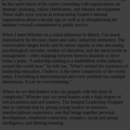
he has spent much of his career consulting with organizations on
strategic planning, values clarification, and mission development.
These skills were crucial in restructuring Esalen’s internal
organization about a decade ago as well as in strengthening the
institute’s overall commitment to public service.
When I meet Wheeler on a warm afternoon in March, I’m struck
immediately by his easy charm and calm, unhurried demeanor. The
conversation ranges freely and he seems equally at ease discussing
psychological concepts, models of education, and the latest trends in
management – often skipping between them to illustrate or drive
home a point. “Leadership training is a multibillion dollar industry
around the world now,” he tells me. “What’s behind the explosion of
leadership education, I believe, is the sheer complexity of the world
today. Everything is interconnected and every problem has multiple
dimensions. It can be overwhelming.”
Where do we find leaders who can grapple with this kind of
complexity? Wheeler says we need leaders with a high degree of
self-awareness and self-mastery. The Integral Leadership Program
tries to cultivate that by giving young leaders an intensive,
interdisciplinary experience, one that brings together personal
development, emotional connection, somatics, social and group
intelligence, and lifelong learning.