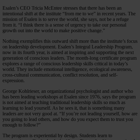
Esalen’s CEO Tricia McEntee stresses that there has been an
intentional shift at the institute “from me to we” in recent years. The
mission of Esalen is to serve the world, she says, not be a refuge
from it. “I think there is a sense of urgency to take our personal
growth out into the world to make positive change.”
Nothing exemplifies this outward shift more than the institute’s focus
on leadership development. Esalen’s Integral Leadership Program,
now in its fourth year, is aimed at inspiring and supporting the next
generation of conscious leaders. The month-long certificate program
explores a range of conscious leadership skills critical in today’s
world. They include emotional intelligence, ecological awareness,
cross-cultural communication, conflict resolution, and self-
expression.
George Kohlrieser, an organizational psychologist and author who
has been leading workshops at Esalen since 1976, says the program
is not aimed at teaching traditional leadership skills so much as
learning to lead yourself. As he sees it, that is something many
leaders are not very good at. “If you’re not leading yourself, how are
you going to lead others, and how do you expect them to trust you
enough to follow?”
The program is experiential by design. Students learn to