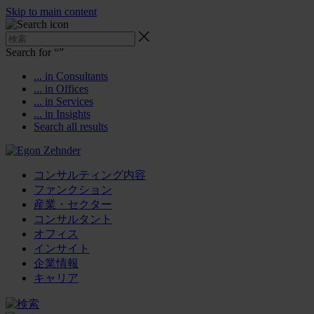
Skip to main content
Search for “
”
... in Consultants
... in Offices
... in Services
... in Insights
Search all results
コンサルティング内容
ファンクション
産業・セクター
コンサルタント
オフィス
インサイト
企業情報
キャリア