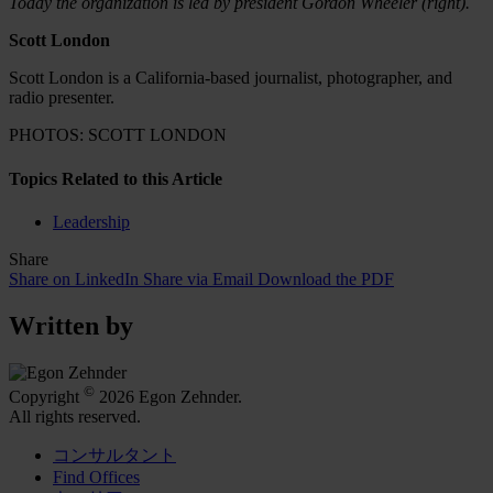
Today the organization is led by president Gordon Wheeler (right).
Scott London
Scott London is a California-based journalist, photographer, and
radio presenter.
PHOTOS: SCOTT LONDON
Topics Related to this Article
Leadership
Share
Share on LinkedIn
Share via Email
Download the PDF
Written by
©
Copyright
2026 Egon Zehnder.
All rights reserved.
コンサルタント
Find Offices