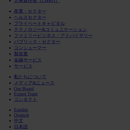
人事責任者（CHRO）
産業・セクター
ヘルスセクター
プライベートキャピタル
テクノロジー&コミュニケーション
ファミリービジネス・アドバイザリー
パブリック・セクター
コンシューマー
製造業
金融サービス
サービス
私たちについて
メディア&ニュース
Our Board
Expert Team
コンタクト
English
Deutsch
中文
日本語