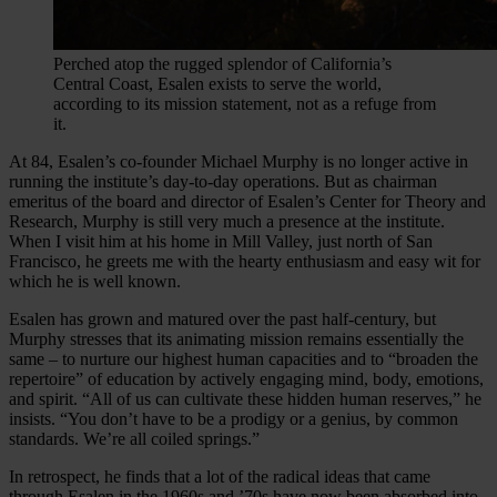
Perched atop the rugged splendor of California’s
Central Coast, Esalen exists to serve the world,
according to its mission statement, not as a refuge from
it.
At 84, Esalen’s co-founder Michael Murphy is no longer active in
running the institute’s day-to-day operations. But as chairman
emeritus of the board and director of Esalen’s Center for Theory and
Research, Murphy is still very much a presence at the institute.
When I visit him at his home in Mill Valley, just north of San
Francisco, he greets me with the hearty enthusiasm and easy wit for
which he is well known.
Esalen has grown and matured over the past half-century, but
Murphy stresses that its animating mission remains essentially the
same – to nurture our highest human capacities and to “broaden the
repertoire” of education by actively engaging mind, body, emotions,
and spirit. “All of us can cultivate these hidden human reserves,” he
insists. “You don’t have to be a prodigy or a genius, by common
standards. We’re all coiled springs.”
In retrospect, he finds that a lot of the radical ideas that came
through Esalen in the 1960s and ’70s have now been absorbed into