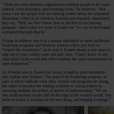
“There are some fabulous organizations training people to do cross-
cultural, cross-boundary, peacemaking work,” he observes. “But
when I ask the people who are training leaders about the embodied
dimension, which is so central to learning and empathic attunement,
they say, ‘Well, we don’t know how to put that in our training
program – that’s what we come to Esalen for.’ So, we’ve developed
a program that puts that in.”
George Kohlrieser sees it as a unique alternative to more traditional
leadership programs and business schools where you have to
“respect the boundaries,” as he puts it. Esalen creates a safe space to
step out of your comfort zone and take risks. “I don’t know of any
other place in the world that offers students the same opportunities to
open themselves.”
As Wheeler sees it, Esalen has always sought to push boundaries
and explore new frontiers. The goal of the leadership program, he
says, is not to replicate what other schools and programs are doing,
but rather to broaden the training available to young leaders by
spanning multiple disciplines of modes of understanding. “We are
one small institute on the cliff on the edge of the western world. Our
niche at Esalen is looking for the next thing, and helping it emerge.”