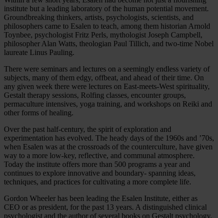
institute but a leading laboratory of the human potential movement.
Groundbreaking thinkers, artists, psychologists, scientists, and
philosophers came to Esalen to teach, among them historian Arnold
Toynbee, psychologist Fritz Perls, mythologist Joseph Campbell,
philosopher Alan Watts, theologian Paul Tillich, and two-time Nobel
laureate Linus Pauling.
There were seminars and lectures on a seemingly endless variety of
subjects, many of them edgy, offbeat, and ahead of their time. On
any given week there were lectures on East-meets-West spirituality,
Gestalt therapy sessions, Rolfing classes, encounter groups,
permaculture intensives, yoga training, and workshops on Reiki and
other forms of healing.
Over the past half-century, the spirit of exploration and
experimentation has evolved. The heady days of the 1960s and ’70s,
when Esalen was at the crossroads of the counterculture, have given
way to a more low-key, reflective, and communal atmosphere.
Today the institute offers more than 500 programs a year and
continues to explore innovative and boundary- spanning ideas,
techniques, and practices for cultivating a more complete life.
Gordon Wheeler has been leading the Esalen Institute, either as
CEO or as president, for the past 13 years. A distinguished clinical
psychologist and the author of several books on Gestalt psychology,