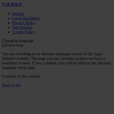
代表連絡先
Imprint
Legal Disclaimer
Privacy Policy
Our Policies
Cookie Policy
Changing language
You are switching to an alternate language version of the Egon
Zehnder website. The page you are currently on does not have a
translated version. If you continue, you will be taken to the alternate
language home page.
Continue to the
website
Back to top