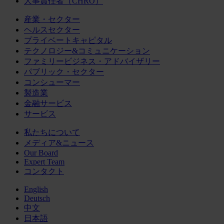
人事責任者（CHRO）
産業・セクター
ヘルスセクター
プライベートキャピタル
テクノロジー&コミュニケーション
ファミリービジネス・アドバイザリー
パブリック・セクター
コンシューマー
製造業
金融サービス
サービス
私たちについて
メディア&ニュース
Our Board
Expert Team
コンタクト
English
Deutsch
中文
日本語