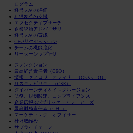
ログラム
経営人材の評価
組織変革の支援
エグゼクティブサーチ
企業統治アドバイザリー
経営人材の育成
CEOサクセッション
チームの機能強化
リーダーシップ研修
ファンクション
最高経営責任者（CEO）
情報テクノロジーオフィサー（CIO, CTO）
サステナビリティ（CSR）
ダイバーシティ＆インクルージョン
法務、規制関連、コンプライアンス
企業広報&パブリック・アフェアーズ
最高財務責任者（CFO）
マーケティング・オフィサー
社外取締役
サプライチェーン