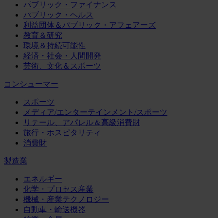
パブリック・ファイナンス
パブリック・ヘルス
利益団体＆パブリック・アフェアーズ
教育＆研究
環境＆持続可能性
経済・社会・人間開発
芸術、文化＆スポーツ
コンシューマー
スポーツ
メディア/エンターテインメント/スポーツ
リテール、アパレル＆高級消費財
旅行・ホスピタリティ
消費財
製造業
エネルギー
化学・プロセス産業
機械・産業テクノロジー
自動車・輸送機器