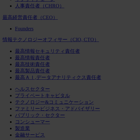
人事責任者（CHRO）
最高経営責任者（CEO）
Founders
情報テクノロジーオフィサー（CIO, CTO）
最高情報セキュリティ責任者
最高情報責任者
最高技術責任者
最高製品責任者
最高ＡＩ,データアナリティクス責任者
ヘルスセクター
プライベートキャピタル
テクノロジー&コミュニケーション
ファミリービジネス・アドバイザリー
パブリック・セクター
コンシューマー
製造業
金融サービス