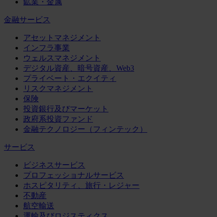
鉱業・金属
金融サービス
アセットマネジメント
インフラ事業
ウェルスマネジメント
デジタル資産、暗号資産、Web3
プライベート・エクイティ
リスクマネジメント
保険
投資銀行及びマーケット
政府系投資ファンド
金融テクノロジー（フィンテック）
サービス
ビジネスサービス
プロフェッショナルサービス
ホスピタリティ、旅行・レジャー
不動産
航空輸送
運輸及びロジスティクス