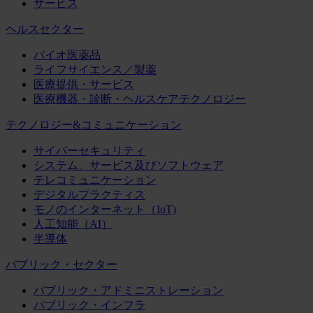
サービス
ヘルスセクター
バイオ医薬品
ライフサイエンス／製薬
医療提供・サービス
医療機器・診断・ヘルスケアテクノロジー
テクノロジー&コミュニケーション
サイバーセキュリティ
システム、サービス及びソフトウェア
テレコミュニケーション
デジタルプラクティス
モノのインターネット（IoT)
人工知能（AI）
半導体
パブリック・セクター
パブリック・アドミニストレーション
パブリック・インフラ