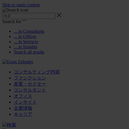
Skip to main content
Search for “
”
... in Consultants
... in Offices
... in Services
... in Insights
Search all results
コンサルティング内容
ファンクション
産業・セクター
コンサルタント
オフィス
インサイト
企業情報
キャリア