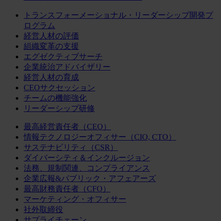
トランスフォーメーショナル・リーダーシップ開発プ
ログラム
経営人材の評価
組織変革の支援
エグゼクティブサーチ
企業統治アドバイザリー
経営人材の育成
CEOサクセッション
チームの機能強化
リーダーシップ研修
最高経営責任者（CEO）
情報テクノロジーオフィサー（CIO, CTO）
サステナビリティ（CSR）
ダイバーシティ＆インクルージョン
法務、規制関連、コンプライアンス
企業広報&パブリック・アフェアーズ
最高財務責任者（CFO）
マーケティング・オフィサー
社外取締役
サプライチェーン