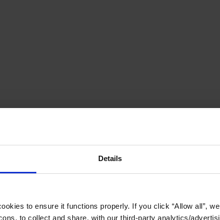
Details
okies to ensure it functions properly. If you click “Allow all”, we 
ons, to collect and share, with our third-party analytics/advertis