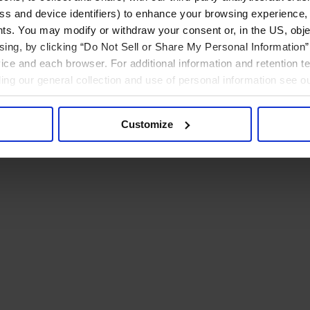
ress and device identifiers) to enhance your browsing experience,
ts. You may modify or withdraw your consent or, in the US, objec
ising, by clicking “Do Not Sell or Share My Personal Information” 
ice and each browser. For additional information and retention 
rding our general collection and use of personal information see o
Customize