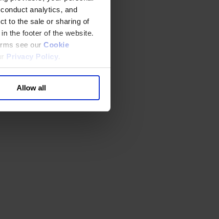
 conduct analytics, and
t to the sale or sharing of
in the footer of the website.
terms see our
Cookie
ur
Privacy Policy
.
Allow all