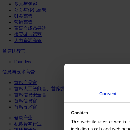
多元与包容
公关与传讯高管
财务高管
营销高管
董事会成员寻访
供应链与运营
人力资源高管
首席执行官
Founders
信息与技术高管
首席产品官
首席人工智能官、首席数据官和首席数据解析官
Consent
首席信息安全官
首席信息官
首席技术官
Cookies
健康产业
This website uses essential co
私募资本行业
including pixels and web beac
科技与传讯业