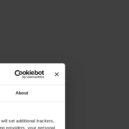
About
will set additional trackers,
ing providers, your personal