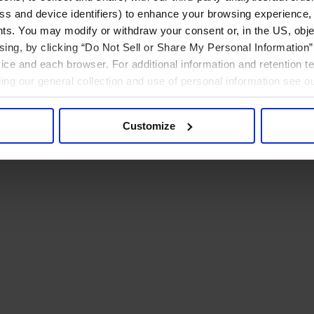
ress and device identifiers) to enhance your browsing experience,
ts. You may modify or withdraw your consent or, in the US, objec
ising, by clicking “Do Not Sell or Share My Personal Information” 
ice and each browser. For additional information and retention 
rding our general collection and use of personal information see o
Customize