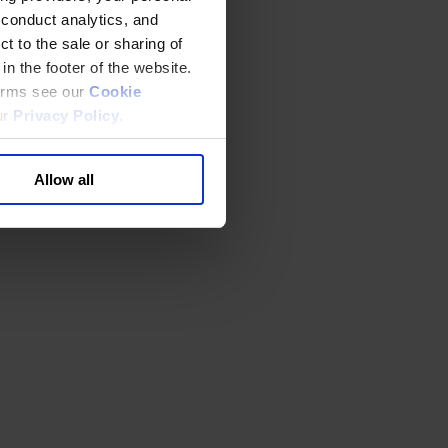
 conduct analytics, and
t to the sale or sharing of
in the footer of the website.
terms see our
Cookie
ur
Privacy Policy
.
Allow all