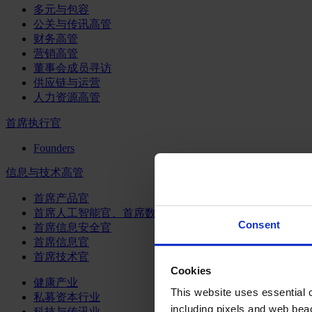
多元与包容
公关与传讯高管
财务高管
营销高管
董事会成员寻访
供应链与运营
人力资源高管
首席执行官
Founders
信息与技术高管
首席产品官
首席人工智能官、首席数据官和首席数据解析官
Consent
首席信息安全官
首席信息官
首席技术官
Cookies
健康产业
This website uses essential co
私募资本行业
including pixels and web beac
科技与传讯业