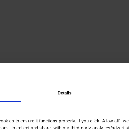
Details
okies to ensure it functions properly. If you click “Allow all”, we 
ons, to collect and share, with our third-party analytics/advertis