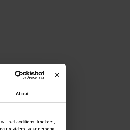
About
will set additional trackers,
ing providers, your personal