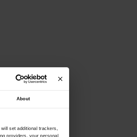
About
will set additional trackers,
ing providers, your personal