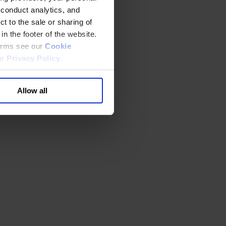
 conduct analytics, and
t to the sale or sharing of
in the footer of the website.
terms see our
Cookie
ur
Privacy Policy
.
Allow all