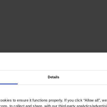
Details
okies to ensure it functions properly. If you click “Allow all”, we 
ons, to collect and share, with our third-party analytics/advertis