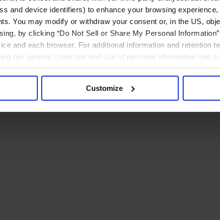
ress and device identifiers) to enhance your browsing experience,
ts. You may modify or withdraw your consent or, in the US, objec
ising, by clicking “Do Not Sell or Share My Personal Information” 
ice and each browser. For additional information and retention 
rding our general collection and use of personal information see o
Customize