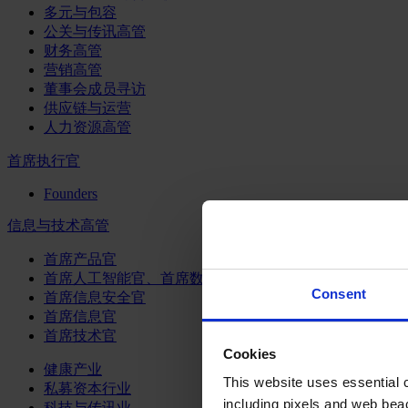
多元与包容
公关与传讯高管
财务高管
营销高管
董事会成员寻访
供应链与运营
人力资源高管
首席执行官
Founders
信息与技术高管
首席产品官
首席人工智能官、首席数据官和首席数据解析官
Consent
首席信息安全官
首席信息官
首席技术官
Cookies
健康产业
This website uses essential co
私募资本行业
including pixels and web beac
科技与传讯业