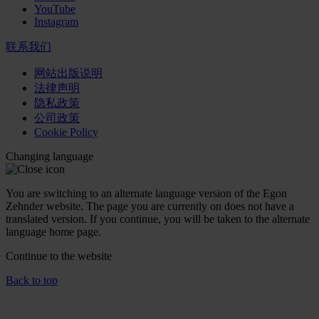
YouTube
Instagram
联系我们
网站出版说明
法律声明
隐私政策
公司政策
Cookie Policy
Changing language
You are switching to an alternate language version of the Egon
Zehnder website. The page you are currently on does not have a
translated version. If you continue, you will be taken to the alternate
language home page.
Continue to the
website
Back to top