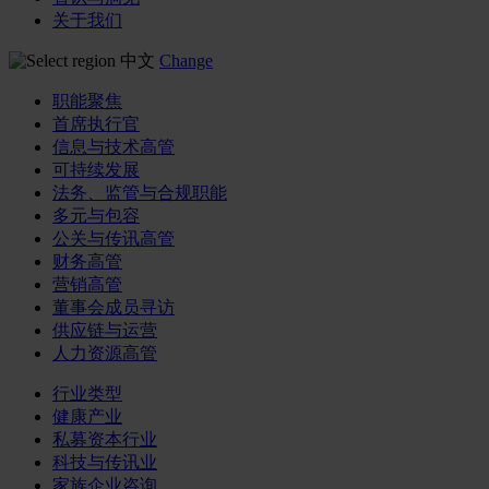
关于我们
中文
Change
职能聚焦
首席执行官
信息与技术高管
可持续发展
法务、监管与合规职能
多元与包容
公关与传讯高管
财务高管
营销高管
董事会成员寻访
供应链与运营
人力资源高管
行业类型
健康产业
私募资本行业
科技与传讯业
家族企业咨询