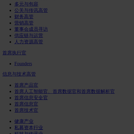
多元与包容
公关与传讯高管
财务高管
营销高管
董事会成员寻访
供应链与运营
人力资源高管
首席执行官
Founders
信息与技术高管
首席产品官
首席人工智能官、首席数据官和首席数据解析官
首席信息安全官
首席信息官
首席技术官
健康产业
私募资本行业
科技与传讯业