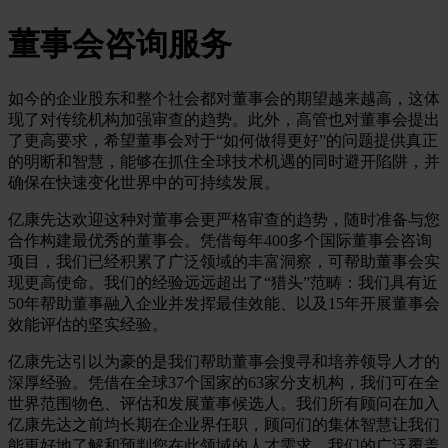
董事会咨询服务
如今的企业股东和整个社会都对董事会的期望越来越高，这体
现了对传统机构加强审查的趋势。此外，高管也对董事会提出
了更高要求，希望董事会对于“如何做得更好”的问题提供真正
的明断和智慧，能够在抓住全球技术机遇的同时避开陷阱，并
确保在快速变化世界中的可持续发展。
亿康先达欢迎这种对董事会更严格审查的趋势，随时准备与您
合作构建最优秀的董事会。凭借每年400多个国际董事会咨询
项目，我们已经积累了广泛领域的丰富洞察，可帮助董事会实
现更高使命。我们的经验远远超出了“猎头”范畴：我们具有近
50年帮助董事融入企业并发挥最佳效能、以及15年开展董事会
效能评估的坚实经验。
亿康先达引以为豪的是我们帮助董事会搜寻和培养领导人才的
深厚经验。凭借在全球37个国家的63家分支机构，我们可在全
世界范围物色、评估和发展董事候选人。我们所有顾问在加入
亿康先达之前均长期在企业界任职，顾问们的集体智慧让我们
能更好地了解和预判您在此领域的人才需求。我们的广泛覆盖