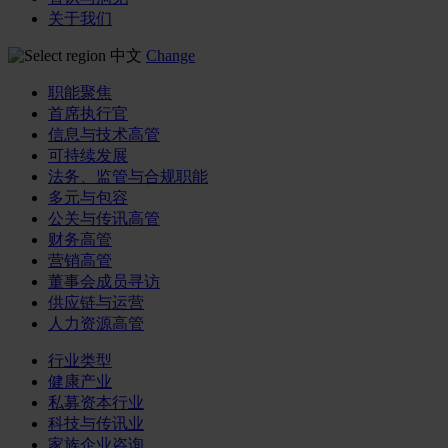
关于我们
中文
Change
职能聚焦
首席执行官
信息与技术高管
可持续发展
法务、监管与合规职能
多元与包容
公关与传讯高管
财务高管
营销高管
董事会成员寻访
供应链与运营
人力资源高管
行业类型
健康产业
私募资本行业
科技与传讯业
家族企业咨询