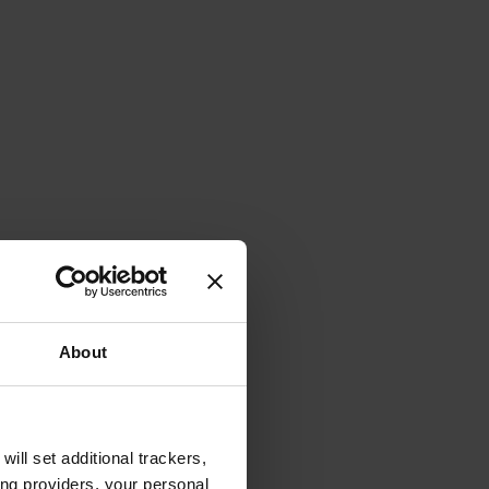
About
will set additional trackers,
ing providers, your personal