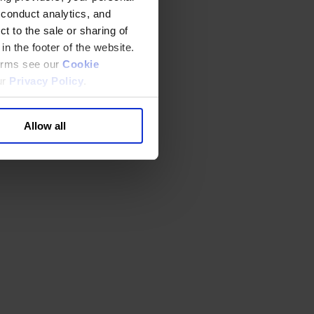
 conduct analytics, and
t to the sale or sharing of
in the footer of the website.
terms see our
Cookie
ur
Privacy Policy
.
Allow all