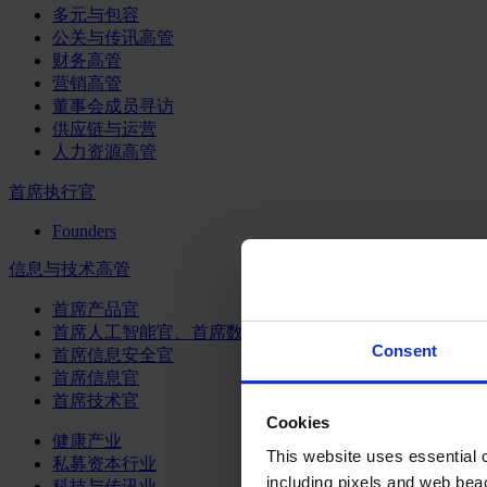
多元与包容
公关与传讯高管
财务高管
营销高管
董事会成员寻访
供应链与运营
人力资源高管
首席执行官
Founders
信息与技术高管
首席产品官
首席人工智能官、首席数据官和首席数据解析官
Consent
首席信息安全官
首席信息官
首席技术官
Cookies
健康产业
This website uses essential co
私募资本行业
including pixels and web beac
科技与传讯业