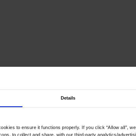
Details
okies to ensure it functions properly. If you click “Allow all”, we 
ons, to collect and share, with our third-party analytics/advertis