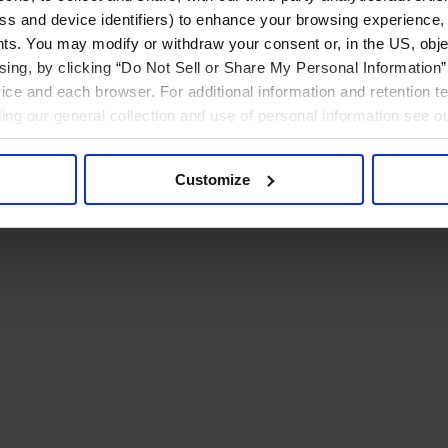
ress and device identifiers) to enhance your browsing experience,
ts. You may modify or withdraw your consent or, in the US, objec
ising, by clicking “Do Not Sell or Share My Personal Information” 
ice and each browser. For additional information and retention 
rding our general collection and use of personal information see o
Customize