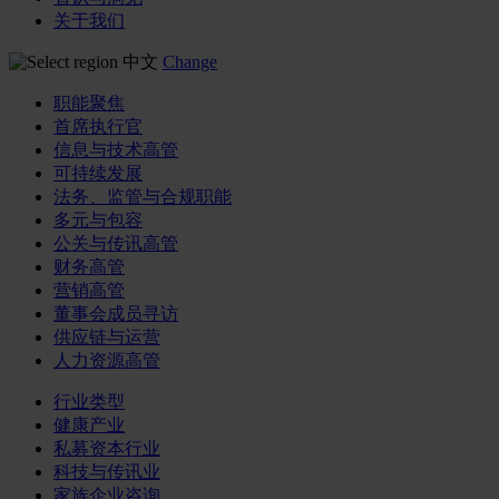
关于我们
中文
Change
职能聚焦
首席执行官
信息与技术高管
可持续发展
法务、监管与合规职能
多元与包容
公关与传讯高管
财务高管
营销高管
董事会成员寻访
供应链与运营
人力资源高管
行业类型
健康产业
私募资本行业
科技与传讯业
家族企业咨询