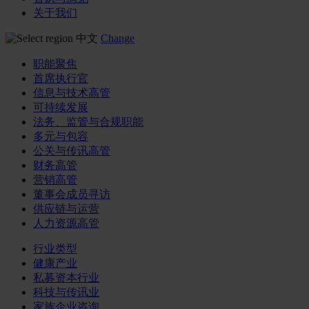
关于我们
中文
Change
职能聚焦
首席执行官
信息与技术高管
可持续发展
法务、监管与合规职能
多元与包容
公关与传讯高管
财务高管
营销高管
董事会成员寻访
供应链与运营
人力资源高管
行业类型
健康产业
私募资本行业
科技与传讯业
家族企业咨询