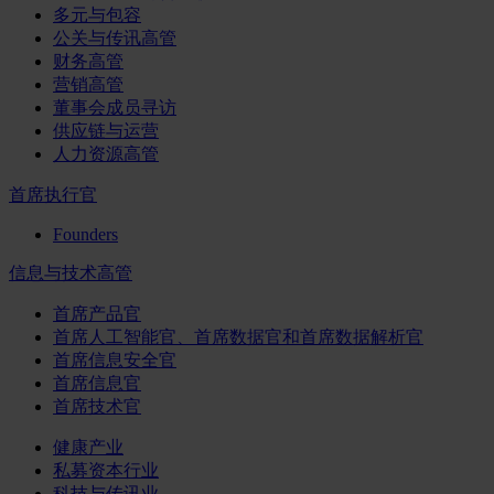
多元与包容
公关与传讯高管
财务高管
营销高管
董事会成员寻访
供应链与运营
人力资源高管
首席执行官
Founders
信息与技术高管
首席产品官
首席人工智能官、首席数据官和首席数据解析官
首席信息安全官
首席信息官
首席技术官
健康产业
私募资本行业
科技与传讯业