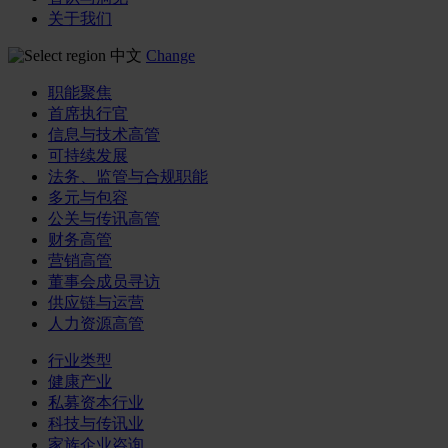
关于我们
中文
Change
职能聚焦
首席执行官
信息与技术高管
可持续发展
法务、监管与合规职能
多元与包容
公关与传讯高管
财务高管
营销高管
董事会成员寻访
供应链与运营
人力资源高管
行业类型
健康产业
私募资本行业
科技与传讯业
家族企业咨询