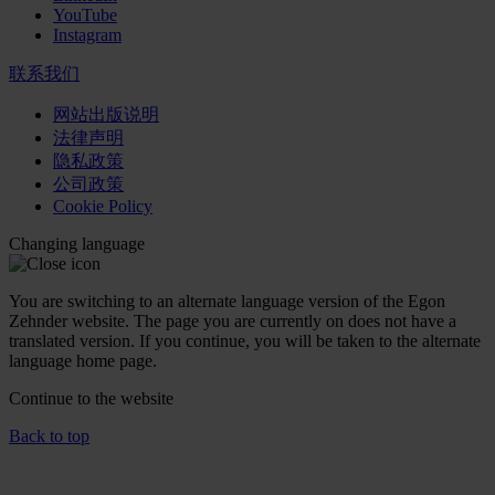
YouTube
Instagram
联系我们
网站出版说明
法律声明
隐私政策
公司政策
Cookie Policy
Changing language
You are switching to an alternate language version of the Egon
Zehnder website. The page you are currently on does not have a
translated version. If you continue, you will be taken to the alternate
language home page.
Continue to the
website
Back to top