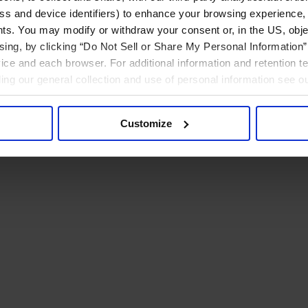
ress and device identifiers) to enhance your browsing experience,
ts. You may modify or withdraw your consent or, in the US, objec
ising, by clicking “Do Not Sell or Share My Personal Information” 
ice and each browser. For additional information and retention 
rding our general collection and use of personal information see o
Customize