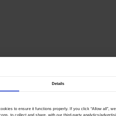
Details
okies to ensure it functions properly. If you click “Allow all”, we 
ons, to collect and share, with our third-party analytics/advertis