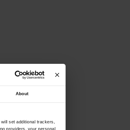
About
will set additional trackers,
ing providers, your personal