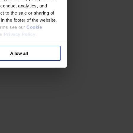
 conduct analytics, and
t to the sale or sharing of
in the footer of the website.
terms see our
Cookie
ur
Privacy Policy
.
Allow all