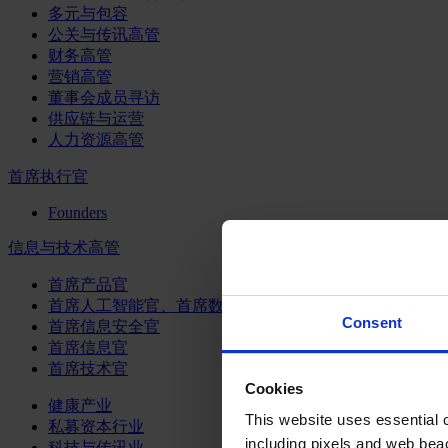
多元与包容
公关与传讯高管
财务高管
营销高管
董事会成员寻访
供应链与运营
人力资源高管
首席执行官
Founders
信息与技术高管
首席产品官
首席人工智能官、首席数据官和首席数据解析官
Consent
首席信息安全官
首席信息官
首席技术官
Cookies
健康产业
This website uses essential co
私募资本行业
including pixels and web beac
科技与传讯业