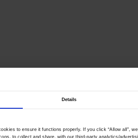
Details
okies to ensure it functions properly. If you click “Allow all”, we 
ons, to collect and share, with our third-party analytics/advertis