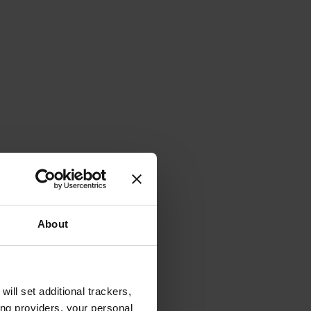
About
will set additional trackers,
ing providers, your personal