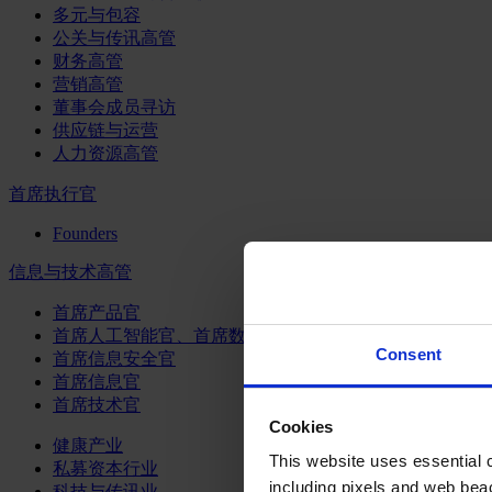
多元与包容
公关与传讯高管
财务高管
营销高管
董事会成员寻访
供应链与运营
人力资源高管
首席执行官
Founders
信息与技术高管
首席产品官
首席人工智能官、首席数据官和首席数据解析官
Consent
首席信息安全官
首席信息官
首席技术官
Cookies
健康产业
This website uses essential co
私募资本行业
including pixels and web beac
科技与传讯业