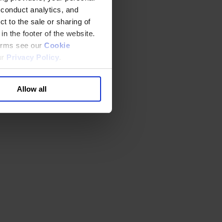
 conduct analytics, and
t to the sale or sharing of
in the footer of the website.
terms see our
Cookie
ur
Privacy Policy
.
Allow all