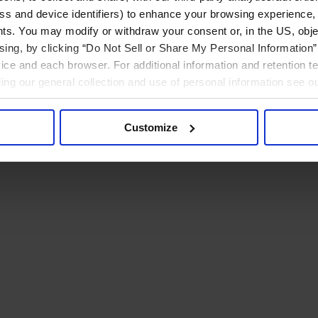
ress and device identifiers) to enhance your browsing experience,
ts. You may modify or withdraw your consent or, in the US, objec
ising, by clicking “Do Not Sell or Share My Personal Information” 
ice and each browser. For additional information and retention 
rding our general collection and use of personal information see o
Customize