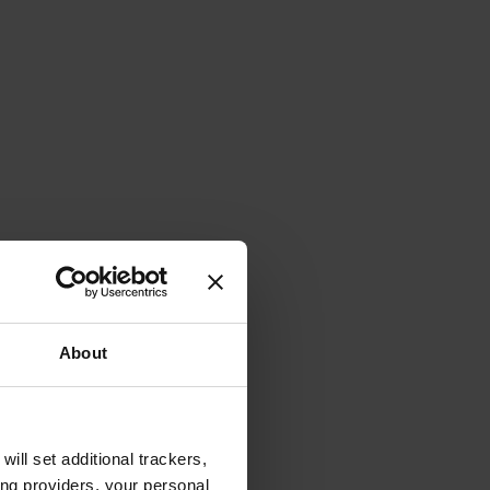
About
will set additional trackers,
ing providers, your personal