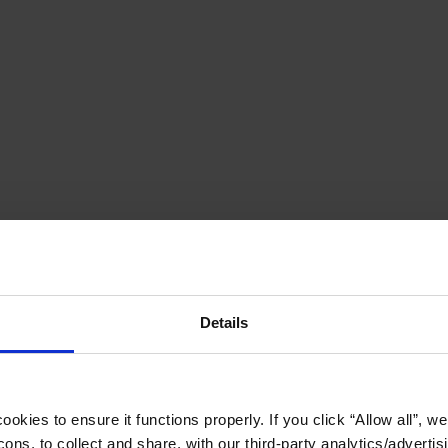
Details
okies to ensure it functions properly. If you click “Allow all”, we 
ons, to collect and share, with our third-party analytics/advertis