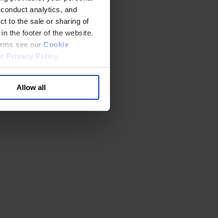
 conduct analytics, and
t to the sale or sharing of
in the footer of the website.
terms see our
Cookie
ur
Privacy Policy
.
Allow all