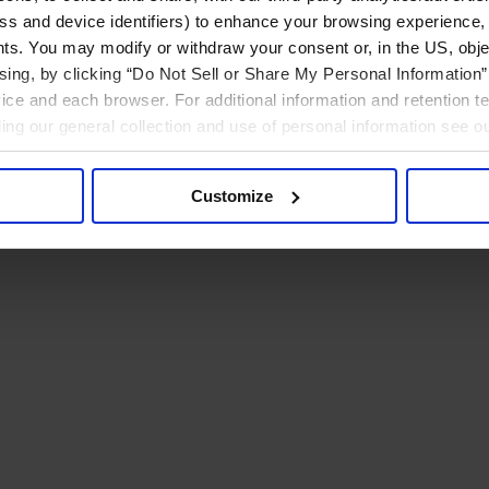
ress and device identifiers) to enhance your browsing experience,
ts. You may modify or withdraw your consent or, in the US, objec
ising, by clicking “Do Not Sell or Share My Personal Information” 
ice and each browser. For additional information and retention 
rding our general collection and use of personal information see o
Customize