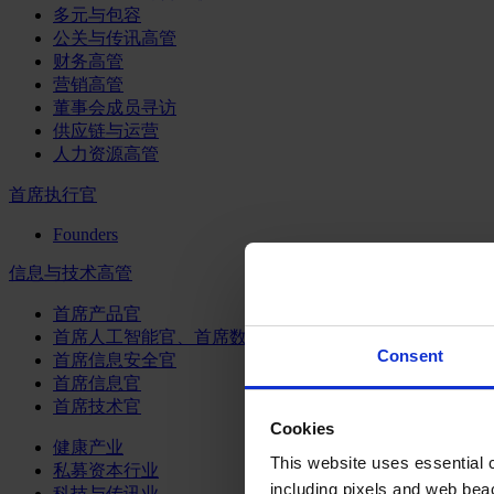
多元与包容
公关与传讯高管
财务高管
营销高管
董事会成员寻访
供应链与运营
人力资源高管
首席执行官
Founders
信息与技术高管
首席产品官
首席人工智能官、首席数据官和首席数据解析官
Consent
首席信息安全官
首席信息官
首席技术官
Cookies
健康产业
This website uses essential co
私募资本行业
including pixels and web beac
科技与传讯业