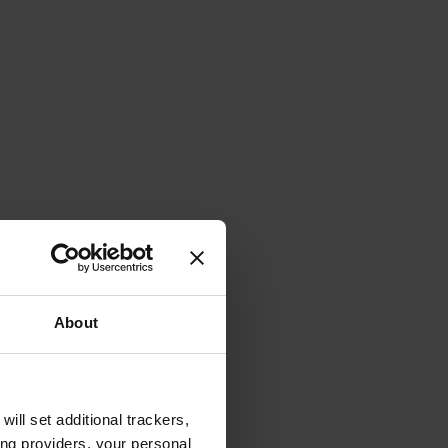
About
will set additional trackers,
ing providers, your personal