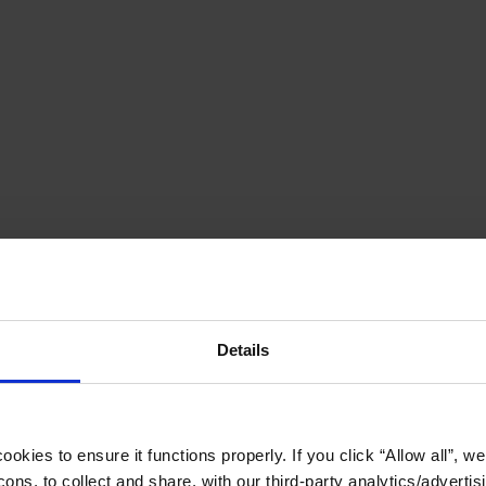
Details
okies to ensure it functions properly. If you click “Allow all”, we 
ons, to collect and share, with our third-party analytics/advertis