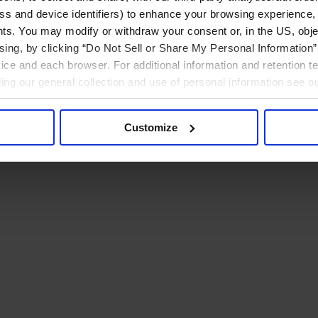
ress and device identifiers) to enhance your browsing experience,
ts. You may modify or withdraw your consent or, in the US, objec
ising, by clicking “Do Not Sell or Share My Personal Information” 
ice and each browser. For additional information and retention 
rding our general collection and use of personal information see o
Customize