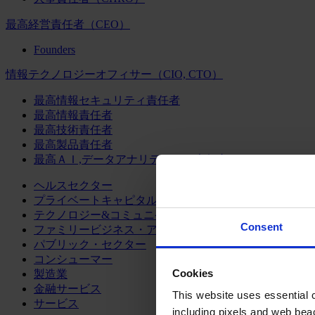
最高経営責任者（CEO）
Founders
情報テクノロジーオフィサー（CIO, CTO）
最高情報セキュリティ責任者
最高情報責任者
最高技術責任者
最高製品責任者
最高ＡＩ,データアナリティクス責任者
ヘルスセクター
プライベートキャピタル
テクノロジー&コミュニケーション
Consent
ファミリービジネス・アドバイザリー
パブリック・セクター
コンシューマー
Cookies
製造業
金融サービス
This website uses essential co
サービス
including pixels and web beac