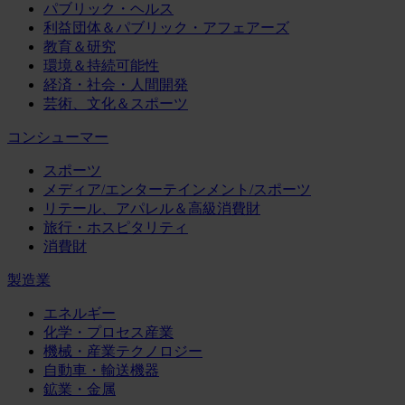
パブリック・ヘルス
利益団体＆パブリック・アフェアーズ
教育＆研究
環境＆持続可能性
経済・社会・人間開発
芸術、文化＆スポーツ
コンシューマー
スポーツ
メディア/エンターテインメント/スポーツ
リテール、アパレル＆高級消費財
旅行・ホスピタリティ
消費財
製造業
エネルギー
化学・プロセス産業
機械・産業テクノロジー
自動車・輸送機器
鉱業・金属