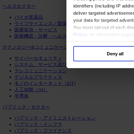
identifiers (including IP add
ヘルスセクター
deliver targeted advertisemen
バイオ医薬品
your data for targeted advert
ライフサイエンス／製薬
You must opt-out of each dev
医療提供・サービス
Policy
; for information rega
医療機器・診断・ヘルスケアテクノロジー
テクノロジー&コミュニケーション
Deny all
サイバーセキュリティ
システム、サービス及びソフトウェア
テレコミュニケーション
デジタルプラクティス
モノのインターネット（IoT)
人工知能（AI）
半導体
パブリック・セクター
パブリック・アドミニストレーション
パブリック・インフラ
パブリック・ファイナンス