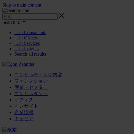
Skip to main content
Search for “
”
... in Consultants
... in Offices
... in Services
... in Insights
Search all results
コンサルティング内容
ファンクション
産業・セクター
コンサルタント
オフィス
インサイト
企業情報
キャリア