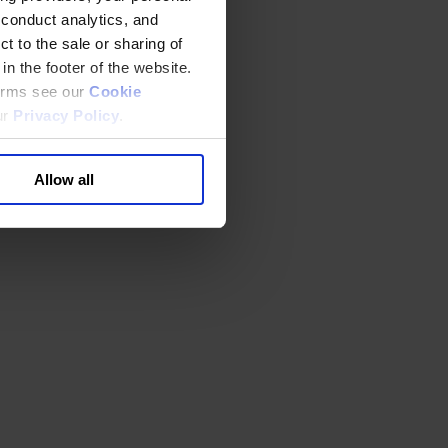
 conduct analytics, and
t to the sale or sharing of
in the footer of the website.
terms see our
Cookie
ur
Privacy Policy
.
Allow all