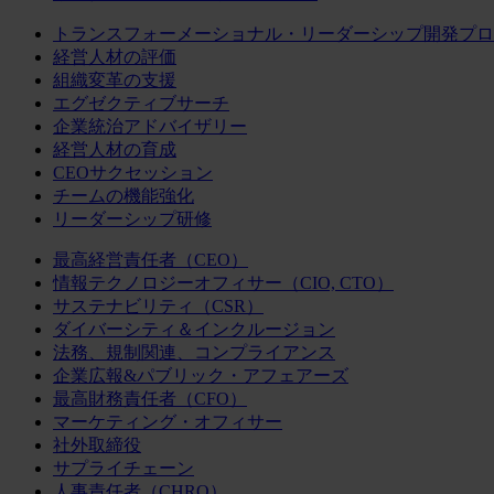
トランスフォーメーショナル・リーダーシップ開発プロ
経営人材の評価
組織変革の支援
エグゼクティブサーチ
企業統治アドバイザリー
経営人材の育成
CEOサクセッション
チームの機能強化
リーダーシップ研修
最高経営責任者（CEO）
情報テクノロジーオフィサー（CIO, CTO）
サステナビリティ（CSR）
ダイバーシティ＆インクルージョン
法務、規制関連、コンプライアンス
企業広報&パブリック・アフェアーズ
最高財務責任者（CFO）
マーケティング・オフィサー
社外取締役
サプライチェーン
人事責任者（CHRO）