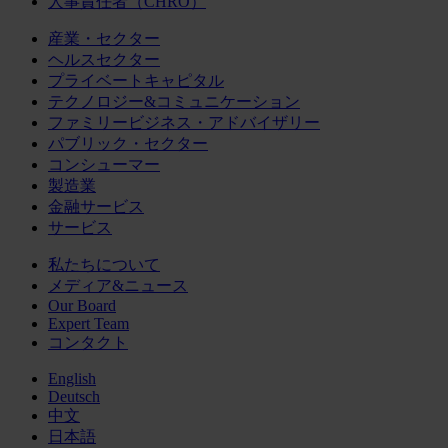
人事責任者（CHRO）
産業・セクター
ヘルスセクター
プライベートキャピタル
テクノロジー&コミュニケーション
ファミリービジネス・アドバイザリー
パブリック・セクター
コンシューマー
製造業
金融サービス
サービス
私たちについて
メディア&ニュース
Our Board
Expert Team
コンタクト
English
Deutsch
中文
日本語