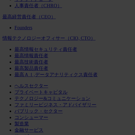
人事責任者（CHRO）
最高経営責任者（CEO）
Founders
情報テクノロジーオフィサー（CIO, CTO）
最高情報セキュリティ責任者
最高情報責任者
最高技術責任者
最高製品責任者
最高ＡＩ,データアナリティクス責任者
ヘルスセクター
プライベートキャピタル
テクノロジー&コミュニケーション
ファミリービジネス・アドバイザリー
パブリック・セクター
コンシューマー
製造業
金融サービス