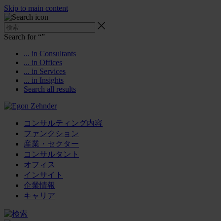
Skip to main content
Search for “
”
... in Consultants
... in Offices
... in Services
... in Insights
Search all results
コンサルティング内容
ファンクション
産業・セクター
コンサルタント
オフィス
インサイト
企業情報
キャリア