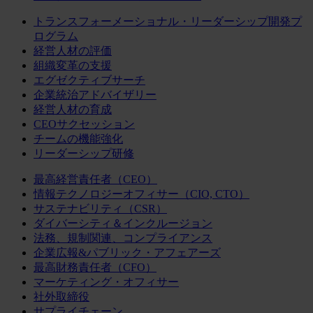
トランスフォーメーショナル・リーダーシップ開発プ
ログラム
経営人材の評価
組織変革の支援
エグゼクティブサーチ
企業統治アドバイザリー
経営人材の育成
CEOサクセッション
チームの機能強化
リーダーシップ研修
最高経営責任者（CEO）
情報テクノロジーオフィサー（CIO, CTO）
サステナビリティ（CSR）
ダイバーシティ＆インクルージョン
法務、規制関連、コンプライアンス
企業広報&パブリック・アフェアーズ
最高財務責任者（CFO）
マーケティング・オフィサー
社外取締役
サプライチェーン