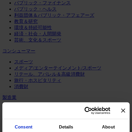
パブリック・ファイナンス
パブリック・ヘルス
利益団体＆パブリック・アフェアーズ
教育＆研究
環境＆持続可能性
経済・社会・人間開発
芸術、文化＆スポーツ
コンシューマー
スポーツ
メディア/エンターテインメント/スポーツ
リテール、アパレル＆高級消費財
旅行・ホスピタリティ
消費財
製造業
エネルギー
化学・プロセス産業
機械・産業テクノロジー
Consent
Details
About
自動車・輸送機器