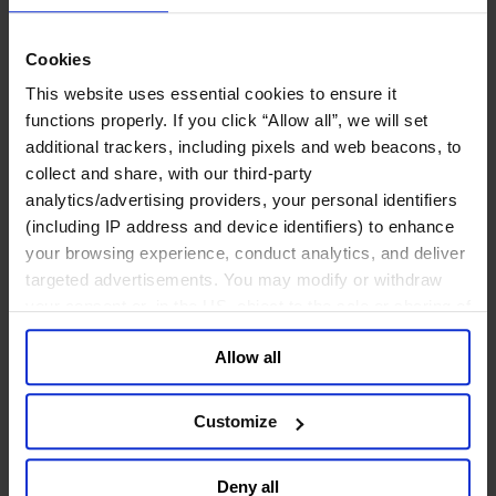
鉱業・金属
金融サービス
Cookies
アセットマネジメント
This website uses essential cookies to ensure it
インフラ事業
functions properly. If you click “Allow all”, we will set
ウェルスマネジメント
additional trackers, including pixels and web beacons, to
デジタル資産、暗号資産、Web3
collect and share, with our third-party
プライベート・エクイティ
analytics/advertising providers, your personal identifiers
リスクマネジメント
保険
(including IP address and device identifiers) to enhance
投資銀行及びマーケット
your browsing experience, conduct analytics, and deliver
政府系投資ファンド
targeted advertisements. You may modify or withdraw
金融テクノロジー（フィンテック）
your consent or, in the US, object to the sale or sharing of
your data for targeted advertising, by clicking “Do Not
サービス
Allow all
Sell or Share My Personal Information” in the footer of
ビジネスサービス
the website. You must opt-out of each device and each
プロフェッショナルサービス
browser. For additional information and retention terms
Customize
ホスピタリティ、旅行・レジャー
see our
Cookie Policy
; for information regarding our
不動産
general collection and use of personal information see
航空輸送
Deny all
our
Privacy Policy
.
運輸及びロジスティクス