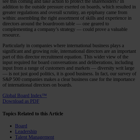
see this coming and take action to protect the shareholders? In
addition to the outside pressure exerted on boards, which resulted in
greater regulations and overall scrutiny, an epiphany came from
within: assembling the right assortment of skills and experience in
directors around the boardroom table — one geared to
complementing a company’s strategy — could prove a valuable
resource.
Particularly in companies where international business plays a
significant and growing role, international directors are an important
part of this director recruitment equation. This wider view of the
input required for board conversations and deliberations, including
input from a range of customers and markets — diversity writ large
— is not just good politics, it is good business. In fact, our survey of
S&P 500 companies makes a clear business case for the importance
of international directors on boards.
Global Board Index™
Download as PDF
Topics Related to this Article
Board
Leadership
Talent Management