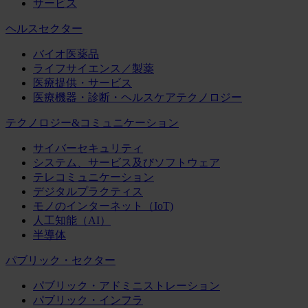
サービス
ヘルスセクター
バイオ医薬品
ライフサイエンス／製薬
医療提供・サービス
医療機器・診断・ヘルスケアテクノロジー
テクノロジー&コミュニケーション
サイバーセキュリティ
システム、サービス及びソフトウェア
テレコミュニケーション
デジタルプラクティス
モノのインターネット（IoT)
人工知能（AI）
半導体
パブリック・セクター
パブリック・アドミニストレーション
パブリック・インフラ