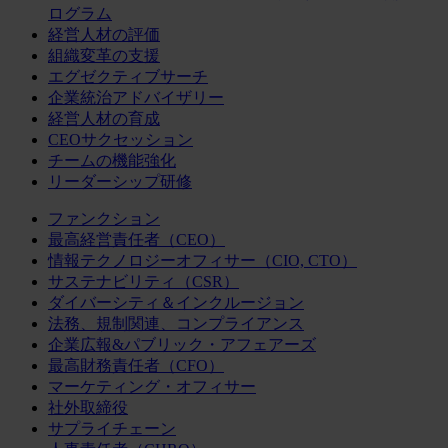
ログラム
経営人材の評価
組織変革の支援
エグゼクティブサーチ
企業統治アドバイザリー
経営人材の育成
CEOサクセッション
チームの機能強化
リーダーシップ研修
ファンクション
最高経営責任者（CEO）
情報テクノロジーオフィサー（CIO, CTO）
サステナビリティ（CSR）
ダイバーシティ＆インクルージョン
法務、規制関連、コンプライアンス
企業広報&パブリック・アフェアーズ
最高財務責任者（CFO）
マーケティング・オフィサー
社外取締役
サプライチェーン