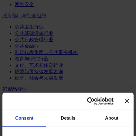
网络安全
政府部门与社会组织
公共卫生行业
公共基础设施行业
公共行政管理行业
公共金融业
利益代表集团与公共事务机构
教育与研究行业
文化、艺术和体育行业
环境与可持续发展咨询
经济、社会与人类发展
消费品行业
体育业
媒体和娱乐业
消费品
Consent
Details
About
零售、服装与奢侈品
餐饮、旅游与酒店业