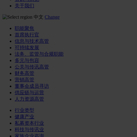
关于我们
中文
Change
职能聚焦
首席执行官
信息与技术高管
可持续发展
法务、监管与合规职能
多元与包容
公关与传讯高管
财务高管
营销高管
董事会成员寻访
供应链与运营
人力资源高管
行业类型
健康产业
私募资本行业
科技与传讯业
家族企业咨询