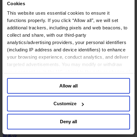
工业
Cookies
化工与过程工业咨询团队
This website uses essential cookies to ensure it
机械与工业技术
functions properly. If you click “Allow all”, we will set
汽车与交通设备
additional trackers, including pixels and web beacons, to
能源业
collect and share, with our third-party
金属与矿业
analytics/advertising providers, your personal identifiers
金融服务业
(including IP address and device identifiers) to enhance
your browsing experience, conduct analytics, and deliver
主权财富基金
targeted advertisements. You may modify or withdraw
保险业
your consent or, in the US, object to the sale or sharing of
基础设施
your data for targeted advertising, by clicking “Do Not
投资银行、企业银行与金融市场
Allow all
数字化资产、加密货币与Web 3行业
Sell or Share My Personal Information” in the footer of
私募股权投资行业
the website. You must opt-out of each device and each
财富管理
browser. For additional information and retention terms
Customize
资产管理行业
see our
Cookie Policy
; for information regarding our
金融科技
general collection and use of personal information see
零售金融服务
Deny all
our
Privacy Policy
.
风控职能
服务业