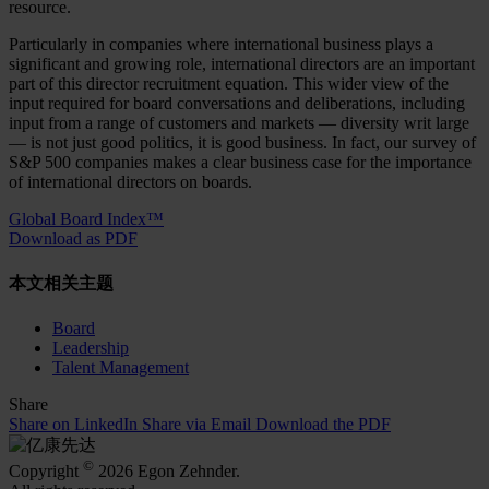
resource.
Particularly in companies where international business plays a
significant and growing role, international directors are an important
part of this director recruitment equation. This wider view of the
input required for board conversations and deliberations, including
input from a range of customers and markets — diversity writ large
— is not just good politics, it is good business. In fact, our survey of
S&P 500 companies makes a clear business case for the importance
of international directors on boards.
Global Board Index™
Download as PDF
本文相关主题
Board
Leadership
Talent Management
Share
Share on LinkedIn
Share via Email
Download the PDF
©
Copyright
2026 Egon Zehnder.