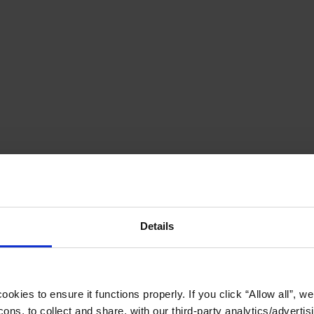
Details
okies to ensure it functions properly. If you click “Allow all”, we 
ons, to collect and share, with our third-party analytics/advertis