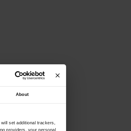
About
will set additional trackers,
ing providers, your personal