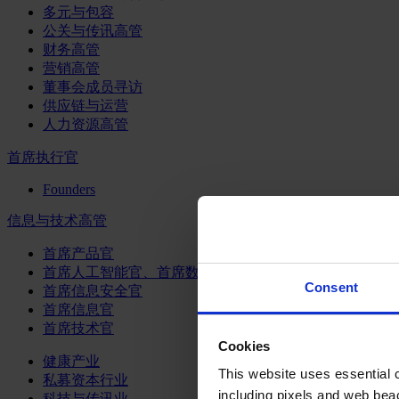
多元与包容
公关与传讯高管
财务高管
营销高管
董事会成员寻访
供应链与运营
人力资源高管
首席执行官
Founders
信息与技术高管
首席产品官
首席人工智能官、首席数据官和首席数据解析官
Consent
首席信息安全官
首席信息官
首席技术官
Cookies
健康产业
This website uses essential co
私募资本行业
including pixels and web beac
科技与传讯业