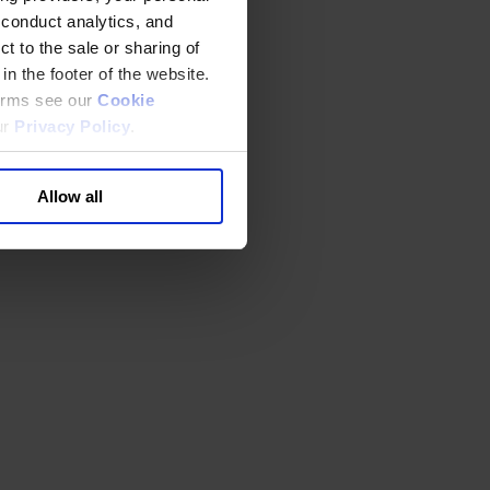
 conduct analytics, and
t to the sale or sharing of
in the footer of the website.
terms see our
Cookie
ur
Privacy Policy
.
Allow all