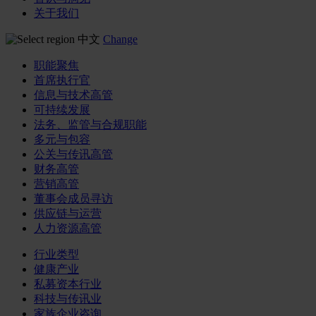
关于我们
中文
Change
职能聚焦
首席执行官
信息与技术高管
可持续发展
法务、监管与合规职能
多元与包容
公关与传讯高管
财务高管
营销高管
董事会成员寻访
供应链与运营
人力资源高管
行业类型
健康产业
私募资本行业
科技与传讯业
家族企业咨询