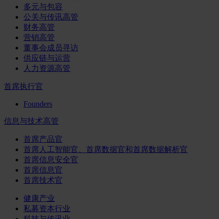
多元与包容
公关与传讯高管
财务高管
营销高管
董事会成员寻访
供应链与运营
人力资源高管
首席执行官
Founders
信息与技术高管
首席产品官
首席人工智能官、首席数据官和首席数据解析官
首席信息安全官
首席信息官
首席技术官
健康产业
私募资本行业
科技与传讯业