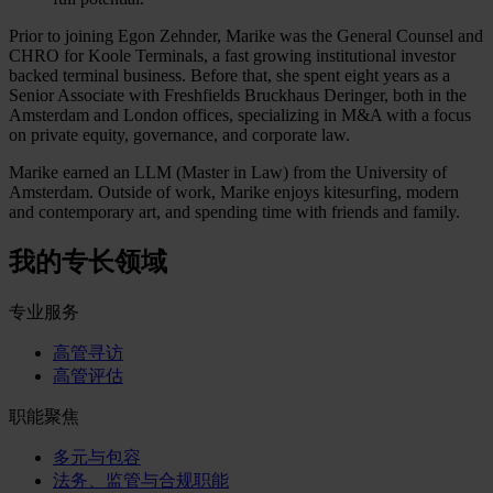
Prior to joining Egon Zehnder, Marike was the General Counsel and
CHRO for Koole Terminals, a fast growing institutional investor
backed terminal business. Before that, she spent eight years as a
Senior Associate with Freshfields Bruckhaus Deringer, both in the
Amsterdam and London offices, specializing in M&A with a focus
on private equity, governance, and corporate law.
Marike earned an LLM (Master in Law) from the University of
Amsterdam. Outside of work, Marike enjoys kitesurfing, modern
and contemporary art, and spending time with friends and family.
我的专长领域
专业服务
高管寻访
高管评估
职能聚焦
多元与包容
法务、监管与合规职能