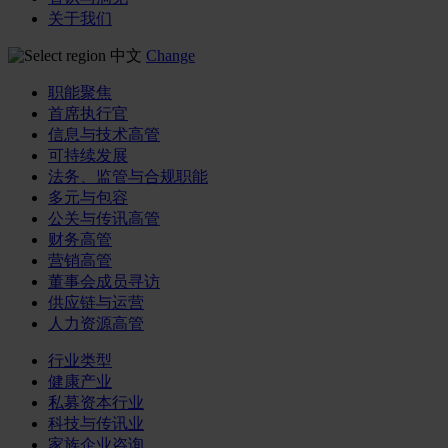
关于我们
中文
Change
职能聚焦
首席执行官
信息与技术高管
可持续发展
法务、监管与合规职能
多元与包容
公关与传讯高管
财务高管
营销高管
董事会成员寻访
供应链与运营
人力资源高管
行业类型
健康产业
私募资本行业
科技与传讯业
家族企业咨询