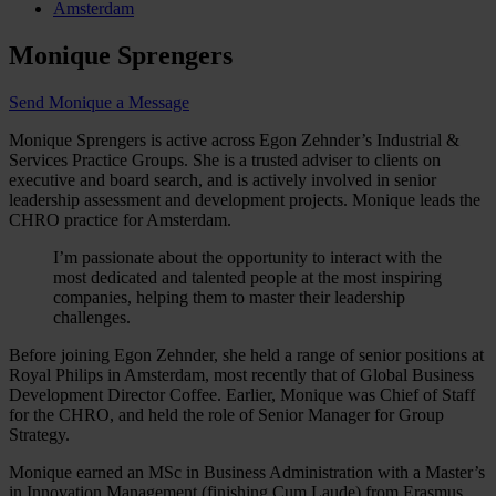
Amsterdam
Monique Sprengers
Send Monique a Message
Monique Sprengers is active across Egon Zehnder’s Industrial &
Services Practice Groups. She is a trusted adviser to clients on
executive and board search, and is actively involved in senior
leadership assessment and development projects. Monique leads the
CHRO practice for Amsterdam.
I’m passionate about the opportunity to interact with the
most dedicated and talented people at the most inspiring
companies, helping them to master their leadership
challenges.
Before joining Egon Zehnder, she held a range of senior positions at
Royal Philips in Amsterdam, most recently that of Global Business
Development Director Coffee. Earlier, Monique was Chief of Staff
for the CHRO, and held the role of Senior Manager for Group
Strategy.
Monique earned an MSc in Business Administration with a Master’s
in Innovation Management (finishing Cum Laude) from Erasmus