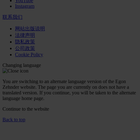
YouTube
Instagram
联系我们
网站出版说明
法律声明
隐私政策
公司政策
Cookie Policy
Changing language
You are switching to an alternate language version of the Egon
Zehnder website. The page you are currently on does not have a
translated version. If you continue, you will be taken to the alternate
language home page.
Continue to the
website
Back to top