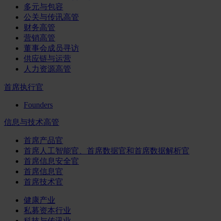
多元与包容
公关与传讯高管
财务高管
营销高管
董事会成员寻访
供应链与运营
人力资源高管
首席执行官
Founders
信息与技术高管
首席产品官
首席人工智能官、首席数据官和首席数据解析官
首席信息安全官
首席信息官
首席技术官
健康产业
私募资本行业
科技与传讯业