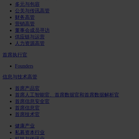
多元与包容
公关与传讯高管
财务高管
营销高管
董事会成员寻访
供应链与运营
人力资源高管
首席执行官
Founders
信息与技术高管
首席产品官
首席人工智能官、首席数据官和首席数据解析官
首席信息安全官
首席信息官
首席技术官
健康产业
私募资本行业
科技与传讯业