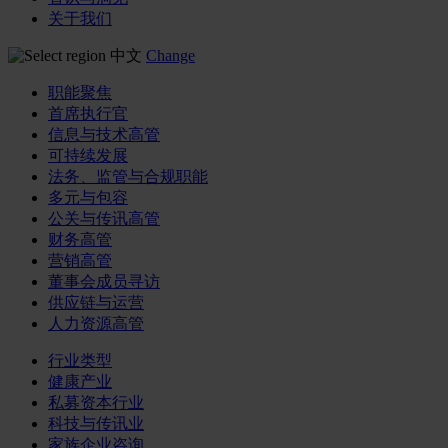
关于我们
中文
Change
职能聚焦
首席执行官
信息与技术高管
可持续发展
法务、监管与合规职能
多元与包容
公关与传讯高管
财务高管
营销高管
董事会成员寻访
供应链与运营
人力资源高管
行业类型
健康产业
私募资本行业
科技与传讯业
家族企业咨询