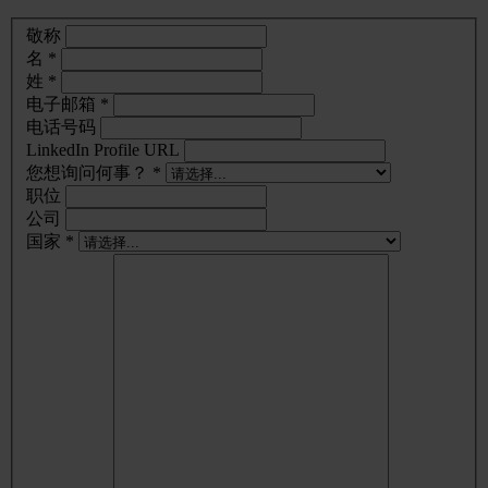
敬称
名 *
姓 *
电子邮箱 *
电话号码
LinkedIn Profile URL
您想询问何事？ *
职位
公司
国家 *