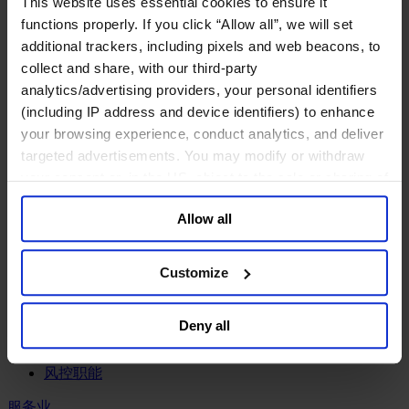
This website uses essential cookies to ensure it
工业
functions properly. If you click “Allow all”, we will set
化工与过程工业咨询团队
additional trackers, including pixels and web beacons, to
机械与工业技术
collect and share, with our third-party
汽车与交通设备
analytics/advertising providers, your personal identifiers
能源业
(including IP address and device identifiers) to enhance
金属与矿业
your browsing experience, conduct analytics, and deliver
金融服务业
targeted advertisements. You may modify or withdraw
your consent or, in the US, object to the sale or sharing of
主权财富基金
your data for targeted advertising, by clicking “Do Not
保险业
Allow all
基础设施
Sell or Share My Personal Information” in the footer of
投资银行、企业银行与金融市场
the website. You must opt-out of each device and each
数字化资产、加密货币与Web 3行业
browser. For additional information and retention terms
Customize
私募股权投资行业
see our
Cookie Policy
; for information regarding our
财富管理
general collection and use of personal information see
资产管理行业
Deny all
our
Privacy Policy
.
金融科技
零售金融服务
风控职能
服务业