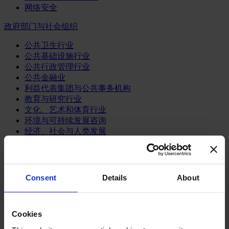
网络安全
政府部门与社会组织
公共卫生行业
公共基础设施行业
公共行政管理行业
公共金融业
利益代表集团与公共事务机构
教育与研究行业
文化、艺术和体育行业
环境与可持续发展咨询
经济、社会与人类发展
消费品行业
体育业
Consent
Details
About
媒体和娱乐业
消费品
零售、服装与奢侈品
餐饮、旅游与酒店业
Cookies