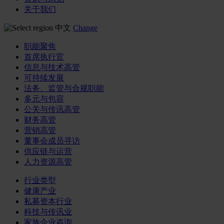
关于我们
中文
Change
职能聚焦
首席执行官
信息与技术高管
可持续发展
法务、监管与合规职能
多元与包容
公关与传讯高管
财务高管
营销高管
董事会成员寻访
供应链与运营
人力资源高管
行业类型
健康产业
私募资本行业
科技与传讯业
家族企业咨询