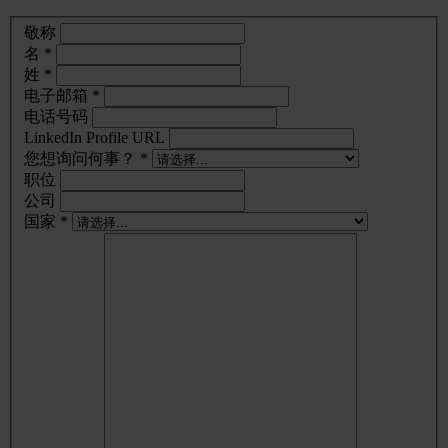
敬称
名 *
姓 *
电子邮箱 *
电话号码
LinkedIn Profile URL
您想询问何事？ *
职位
公司
国家 *