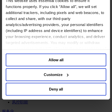
This website uses essential cookies to ensure it
工业
functions properly. If you click “Allow all”, we will set
化工与过程工业咨询团队
additional trackers, including pixels and web beacons, to
机械与工业技术
collect and share, with our third-party
汽车与交通设备
analytics/advertising providers, your personal identifiers
能源业
(including IP address and device identifiers) to enhance
金属与矿业
your browsing experience, conduct analytics, and deliver
金融服务业
targeted advertisements. You may modify or withdraw
your consent or, in the US, object to the sale or sharing of
主权财富基金
your data for targeted advertising, by clicking “Do Not
保险业
Allow all
基础设施
Sell or Share My Personal Information” in the footer of
投资银行、企业银行与金融市场
the website. You must opt-out of each device and each
数字化资产、加密货币与Web 3行业
browser. For additional information and retention terms
Customize
私募股权投资行业
see our
Cookie Policy
; for information regarding our
财富管理
general collection and use of personal information see
资产管理行业
Deny all
our
Privacy Policy
.
金融科技
零售金融服务
风控职能
服务业