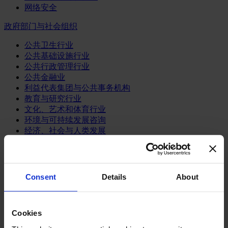
网络安全
政府部门与社会组织
公共卫生行业
公共基础设施行业
公共行政管理行业
公共金融业
利益代表集团与公共事务机构
教育与研究行业
文化、艺术和体育行业
环境与可持续发展咨询
经济、社会与人类发展
消费品行业
体育业
Consent
Details
About
媒体和娱乐业
消费品
零售、服装与奢侈品
餐饮、旅游与酒店业
Cookies