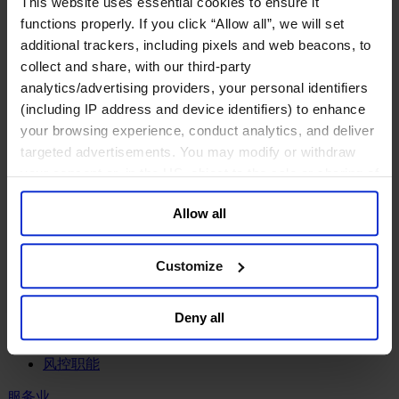
This website uses essential cookies to ensure it
工业
functions properly. If you click “Allow all”, we will set
化工与过程工业咨询团队
additional trackers, including pixels and web beacons, to
机械与工业技术
collect and share, with our third-party
汽车与交通设备
analytics/advertising providers, your personal identifiers
能源业
(including IP address and device identifiers) to enhance
金属与矿业
your browsing experience, conduct analytics, and deliver
金融服务业
targeted advertisements. You may modify or withdraw
your consent or, in the US, object to the sale or sharing of
主权财富基金
your data for targeted advertising, by clicking “Do Not
保险业
Allow all
基础设施
Sell or Share My Personal Information” in the footer of
投资银行、企业银行与金融市场
the website. You must opt-out of each device and each
数字化资产、加密货币与Web 3行业
browser. For additional information and retention terms
Customize
私募股权投资行业
see our
Cookie Policy
; for information regarding our
财富管理
general collection and use of personal information see
资产管理行业
Deny all
our
Privacy Policy
.
金融科技
零售金融服务
风控职能
服务业