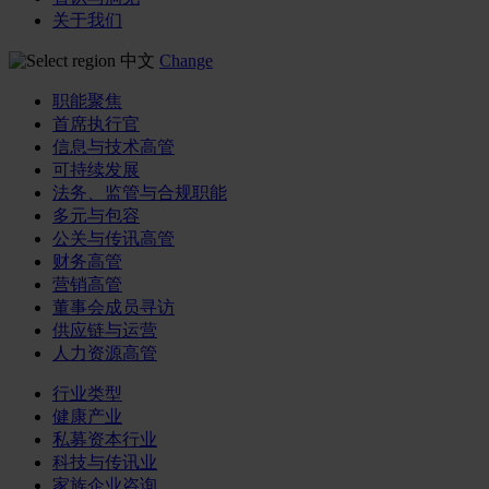
关于我们
中文
Change
职能聚焦
首席执行官
信息与技术高管
可持续发展
法务、监管与合规职能
多元与包容
公关与传讯高管
财务高管
营销高管
董事会成员寻访
供应链与运营
人力资源高管
行业类型
健康产业
私募资本行业
科技与传讯业
家族企业咨询