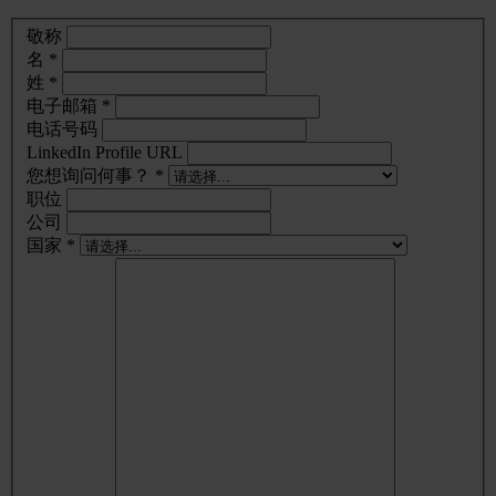
敬称
名 *
姓 *
电子邮箱 *
电话号码
LinkedIn Profile URL
您想询问何事？ *
职位
公司
国家 *