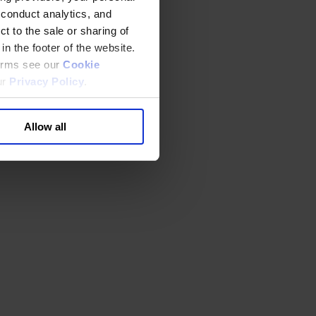
 conduct analytics, and
t to the sale or sharing of
in the footer of the website.
terms see our
Cookie
ur
Privacy Policy
.
Allow all