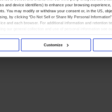
ress and device identifiers) to enhance your browsing experience,
ts. You may modify or withdraw your consent or, in the US, objec
ising, by clicking “Do Not Sell or Share My Personal Information” 
ice and each browser. For additional information and retention 
rding our general collection and use of personal information see o
Customize