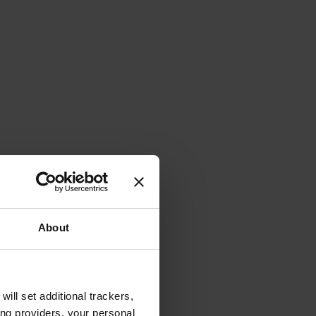
About
will set additional trackers,
ing providers, your personal