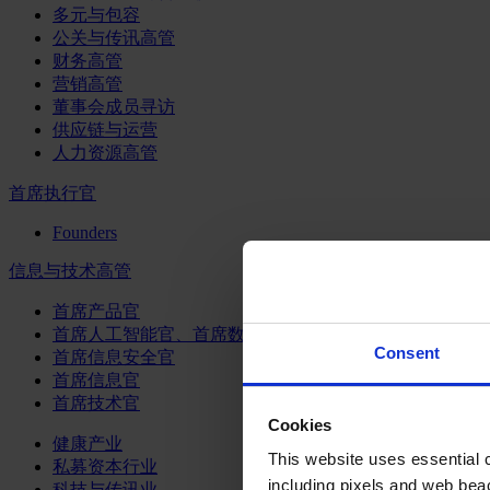
多元与包容
公关与传讯高管
财务高管
营销高管
董事会成员寻访
供应链与运营
人力资源高管
首席执行官
Founders
信息与技术高管
首席产品官
首席人工智能官、首席数据官和首席数据解析官
Consent
首席信息安全官
首席信息官
首席技术官
Cookies
健康产业
This website uses essential co
私募资本行业
including pixels and web beac
科技与传讯业