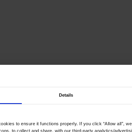
Details
okies to ensure it functions properly. If you click “Allow all”, we 
ons, to collect and share, with our third-party analytics/advertis