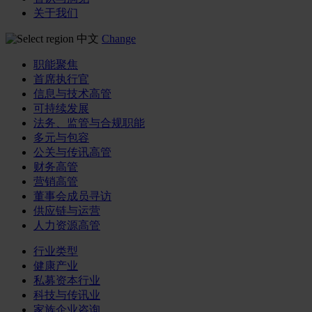
关于我们
中文
Change
职能聚焦
首席执行官
信息与技术高管
可持续发展
法务、监管与合规职能
多元与包容
公关与传讯高管
财务高管
营销高管
董事会成员寻访
供应链与运营
人力资源高管
行业类型
健康产业
私募资本行业
科技与传讯业
家族企业咨询