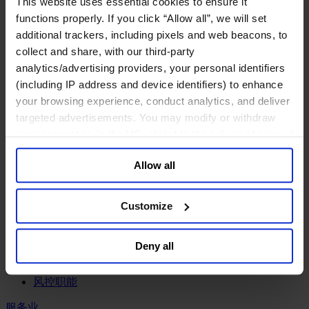
This website uses essential cookies to ensure it
工业
functions properly. If you click “Allow all”, we will set
化工与过程工业咨询团队
additional trackers, including pixels and web beacons, to
机械与工业技术
collect and share, with our third-party
汽车与交通设备
analytics/advertising providers, your personal identifiers
能源业
(including IP address and device identifiers) to enhance
金属与矿业
your browsing experience, conduct analytics, and deliver
金融服务业
targeted advertisements. You may modify or withdraw
your consent or, in the US, object to the sale or sharing of
主权财富基金
your data for targeted advertising, by clicking “Do Not
保险业
Allow all
基础设施
Sell or Share My Personal Information” in the footer of
投资银行、企业银行与金融市场
the website. You must opt-out of each device and each
数字化资产、加密货币与Web 3行业
browser. For additional information and retention terms
Customize
私募股权投资行业
see our
Cookie Policy
; for information regarding our
财富管理
general collection and use of personal information see
资产管理行业
Deny all
our
Privacy Policy
.
金融科技
零售金融服务
风控职能
服务业