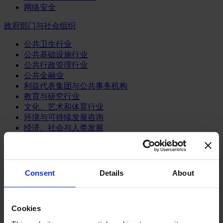
网络安全
政府部门与社会组织
公共卫生行业
公共基础设施行业
公共行政管理行业
公共金融业
利益代表集团与公共事务机构
教育与研究行业
文化、艺术和体育行业
环境与可持续发展咨询
经济、社会与人类发展
消费品行业
体育业
Consent
Details
About
媒体和娱乐业
消费品
零售、服装与奢侈品
餐饮、旅游与酒店业
Cookies