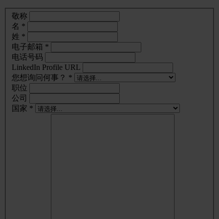
敬称
名 *
姓 *
电子邮箱 *
电话号码
LinkedIn Profile URL
您想询问何事？ *
职位
公司
国家 *