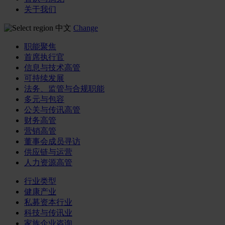
关于我们
中文
Change
职能聚焦
首席执行官
信息与技术高管
可持续发展
法务、监管与合规职能
多元与包容
公关与传讯高管
财务高管
营销高管
董事会成员寻访
供应链与运营
人力资源高管
行业类型
健康产业
私募资本行业
科技与传讯业
家族企业咨询