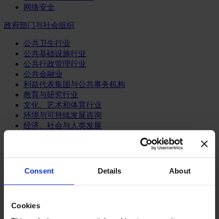
网络安全
政府部门与社会组织
公共卫生行业
公共基础设施行业
公共行政管理行业
公共金融业
利益代表集团与公共事务机构
教育与研究行业
文化、艺术和体育行业
环境与可持续发展咨询
经济、社会与人类发展
消费品行业
体育业
Consent
Details
About
媒体和娱乐业
消费品
零售、服装与奢侈品
餐饮、旅游与酒店业
Cookies