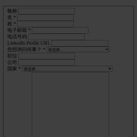
敬称
名 *
姓 *
电子邮箱 *
电话号码
LinkedIn Profile URL
您想询问何事？ *
职位
公司
国家 *