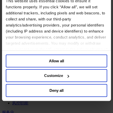
工业
This website uses essential cookies to ensure it
functions properly. If you click “Allow all”, we will set
化工与过程工业咨询团队
additional trackers, including pixels and web beacons, to
机械与工业技术
collect and share, with our third-party
汽车与交通设备
analytics/advertising providers, your personal identifiers
能源业
(including IP address and device identifiers) to enhance
金属与矿业
your browsing experience, conduct analytics, and deliver
金融服务业
targeted advertisements. You may modify or withdraw
your consent or, in the US, object to the sale or sharing of
主权财富基金
保险业
your data for targeted advertising, by clicking “Do Not
基础设施
Allow all
Sell or Share My Personal Information” in the footer of
投资银行、企业银行与金融市场
the website. You must opt-out of each device and each
数字化资产、加密货币与Web 3行业
browser. For additional information and retention terms
Customize
私募股权投资行业
see our
Cookie Policy
; for information regarding our
财富管理
general collection and use of personal information see
资产管理行业
Deny all
our
Privacy Policy
.
金融科技
零售金融服务
风控职能
服务业