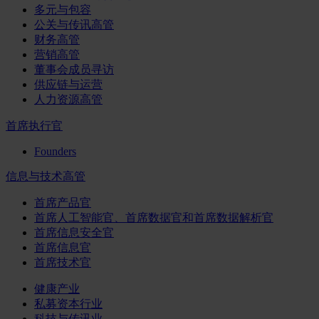
多元与包容
公关与传讯高管
财务高管
营销高管
董事会成员寻访
供应链与运营
人力资源高管
首席执行官
Founders
信息与技术高管
首席产品官
首席人工智能官、首席数据官和首席数据解析官
首席信息安全官
首席信息官
首席技术官
健康产业
私募资本行业
科技与传讯业