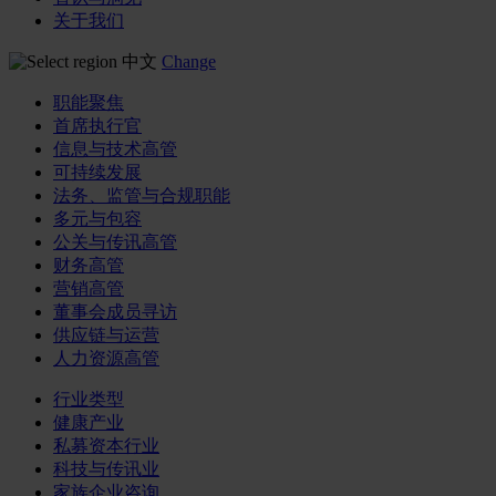
关于我们
中文
Change
职能聚焦
首席执行官
信息与技术高管
可持续发展
法务、监管与合规职能
多元与包容
公关与传讯高管
财务高管
营销高管
董事会成员寻访
供应链与运营
人力资源高管
行业类型
健康产业
私募资本行业
科技与传讯业
家族企业咨询