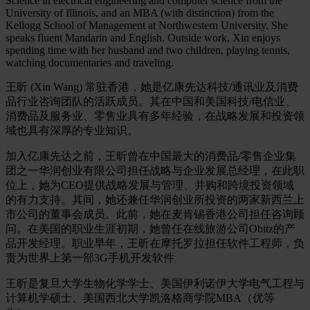
Science in electrical engineering and computer science from the
University of Illinois, and an MBA (with distinction) from the
Kellogg School of Management at Northwestern University. She
speaks fluent Mandarin and English. Outside work, Xin enjoys
spending time with her husband and two children, playing tennis,
watching documentaries and traveling.
王昕 (Xin Wang) 常驻香港，她是亿康先达科技/通讯业及消费
品行业咨询团队的活跃成员。其在中国和美国科技/电信业、
消费品及服务业、零售业具有多年经验，在战略发展和投资领
域也具有深厚的专业知识。
加入亿康先达之前，王昕曾在中国最大的消费品/零售企业集
团之一华润创业有限公司担任战略与企业发展总经理，在此职
位上，她为CEO提供战略发展与管理、并购和跨境投资领域
的有力支持。其间，她还兼任华润创业所投资的两家新西兰上
市公司的董事会成员。此前，她在麦肯锡香港公司担任咨询顾
问。在美国的职业生涯初期，她曾任在线旅游公司Obitz的产
品开发经理。职业早年，王昕在摩托罗拉担任软件工程师，负
责为世界上第一部3G手机开发软件
王昕是复旦大学生物化学学士、美国伊利诺伊大学电气工程与
计算机学硕士、美国西北大学凯洛格商学院MBA（优等