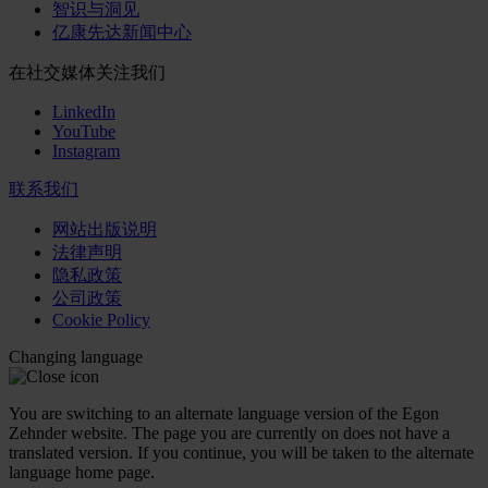
智识与洞见
亿康先达新闻中心
在社交媒体关注我们
LinkedIn
YouTube
Instagram
联系我们
网站出版说明
法律声明
隐私政策
公司政策
Cookie Policy
Changing language
You are switching to an alternate language version of the Egon
Zehnder website. The page you are currently on does not have a
translated version. If you continue, you will be taken to the alternate
language home page.