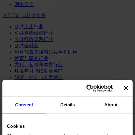
网络安全
政府部门与社会组织
公共卫生行业
公共基础设施行业
公共行政管理行业
公共金融业
利益代表集团与公共事务机构
教育与研究行业
文化、艺术和体育行业
环境与可持续发展咨询
经济、社会与人类发展
消费品行业
体育业
Consent
Details
About
媒体和娱乐业
消费品
零售、服装与奢侈品
餐饮、旅游与酒店业
Cookies