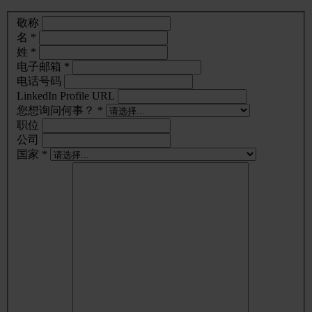
敬称
名 *
姓 *
电子邮箱 *
电话号码
LinkedIn Profile URL
您想询问何事？ *
职位
公司
国家 *