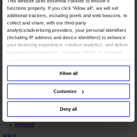
This website uses essential cookies to ensure it
工业
functions properly. If you click “Allow all”, we will set
化工与过程工业咨询团队
additional trackers, including pixels and web beacons, to
机械与工业技术
collect and share, with our third-party
汽车与交通设备
analytics/advertising providers, your personal identifiers
能源业
(including IP address and device identifiers) to enhance
金属与矿业
your browsing experience, conduct analytics, and deliver
金融服务业
targeted advertisements. You may modify or withdraw
your consent or, in the US, object to the sale or sharing of
主权财富基金
your data for targeted advertising, by clicking “Do Not
保险业
Allow all
基础设施
Sell or Share My Personal Information” in the footer of
投资银行、企业银行与金融市场
the website. You must opt-out of each device and each
数字化资产、加密货币与Web 3行业
browser. For additional information and retention terms
Customize
私募股权投资行业
see our
Cookie Policy
; for information regarding our
财富管理
general collection and use of personal information see
资产管理行业
Deny all
our
Privacy Policy
.
金融科技
零售金融服务
风控职能
服务业