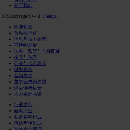
关于我们
中文
Change
职能聚焦
首席执行官
信息与技术高管
可持续发展
法务、监管与合规职能
多元与包容
公关与传讯高管
财务高管
营销高管
董事会成员寻访
供应链与运营
人力资源高管
行业类型
健康产业
私募资本行业
科技与传讯业
家族企业咨询