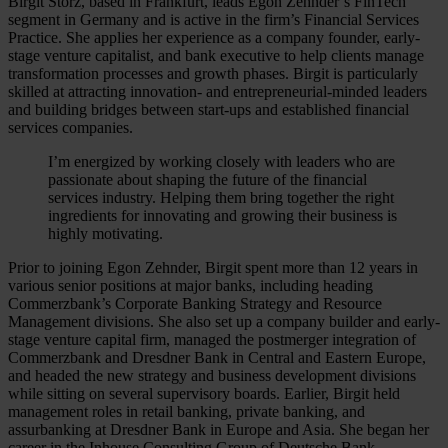
Birgit Storz, based in Frankfurt, leads Egon Zehnder’s FinTech
segment in Germany and is active in the firm’s Financial Services
Practice. She applies her experience as a company founder, early-
stage venture capitalist, and bank executive to help clients manage
transformation processes and growth phases. Birgit is particularly
skilled at attracting innovation- and entrepreneurial-minded leaders
and building bridges between start-ups and established financial
services companies.
I’m energized by working closely with leaders who are
passionate about shaping the future of the financial
services industry. Helping them bring together the right
ingredients for innovating and growing their business is
highly motivating.
Prior to joining Egon Zehnder, Birgit spent more than 12 years in
various senior positions at major banks, including heading
Commerzbank’s Corporate Banking Strategy and Resource
Management divisions. She also set up a company builder and early-
stage venture capital firm, managed the postmerger integration of
Commerzbank and Dresdner Bank in Central and Eastern Europe,
and headed the new strategy and business development divisions
while sitting on several supervisory boards. Earlier, Birgit held
management roles in retail banking, private banking, and
assurbanking at Dresdner Bank in Europe and Asia. She began her
career in the Inhouse Consulting Group of Deutsche Bank.