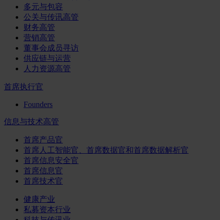
多元与包容
公关与传讯高管
财务高管
营销高管
董事会成员寻访
供应链与运营
人力资源高管
首席执行官
Founders
信息与技术高管
首席产品官
首席人工智能官、首席数据官和首席数据解析官
首席信息安全官
首席信息官
首席技术官
健康产业
私募资本行业
科技与传讯业