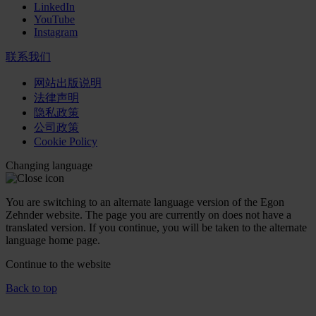
LinkedIn
YouTube
Instagram
联系我们
网站出版说明
法律声明
隐私政策
公司政策
Cookie Policy
Changing language
You are switching to an alternate language version of the Egon
Zehnder website. The page you are currently on does not have a
translated version. If you continue, you will be taken to the alternate
language home page.
Continue to the
website
Back to top