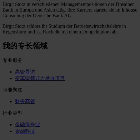
Birgit Storz in verschiedenen Managementpositionen der Dresdner
Bank in Europa und Asien tätig. Ihre Karriere startete sie im Inhouse
Consulting der Deutsche Bank AG.
Birgit Storz schloss ihr Studium der Betriebswirtschaftslehre in
Regensburg und La Rochelle mit einem Doppeldiplom ab.
我的专长领域
专业服务
高管寻访
变革型领导力发展项目
职能聚焦
财务高管
行业类型
金融服务业
金融科技