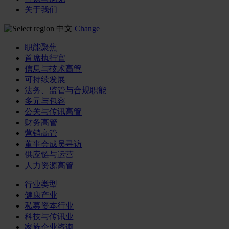
关于我们
中文
Change
职能聚焦
首席执行官
信息与技术高管
可持续发展
法务、监管与合规职能
多元与包容
公关与传讯高管
财务高管
营销高管
董事会成员寻访
供应链与运营
人力资源高管
行业类型
健康产业
私募资本行业
科技与传讯业
家族企业咨询