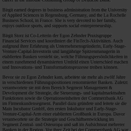
Birgit earned degrees in business administration from the University
of Applied Sciences in Regensburg, Germany, and the La Rochelle
Business School, in France. She is very devoted to her family,
enjoys outdoor sports, and supports social entrepreneurship.
Birgit Storz ist Co-Leiterin der Egon Zehnder Praxisgruppe
Financial Services und koordiniert die FinTech-Aktivitäten. Auch
aufgrund ihrer Erfahrung als Unternehmensgründerin, Early-Stage-
Venture-Capital-Investorin und langjährige Spitzenmanagerin in
etablierten Banken versteht sie, welche Führungspersönlichkeiten in
einem zunehmend dynamisierten Umfeld einen Unterschied machen
und Innovations- und Transformationsprozesse treiben können.
Bevor sie zu Egon Zehnder kam, arbeitete sie mehr als zwölf Jahre
in verschiedenen Führungspositionen renommierter Banken. Zuletzt
verantwortete sie mit dem Bereich Segment Management &
Development die Strategie, die Steuerungs- und kapitalmarktnahen
Funktionen sowie die Operationseinheiten der Commerzbank AG
im Firmenkundensegment. Parallel dazu gründete und leitete sie die
Main Incubator GmbH, den ersten Inkubator und Early-Stage-
Venture-Capital-Arm einer etablierten Großbank in Europa. Davor
verantwortete sie die Strategie und Geschäftsentwicklung im
Segment Zentral- und Osteuropa und saß im Aufsichtsrat mehrerer
Banken in der Region. Vor ihrer Zeit bei der Commerzbank AG war