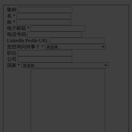
敬称
名 *
姓 *
电子邮箱 *
电话号码
LinkedIn Profile URL
您想询问何事？ *
职位
公司
国家 *