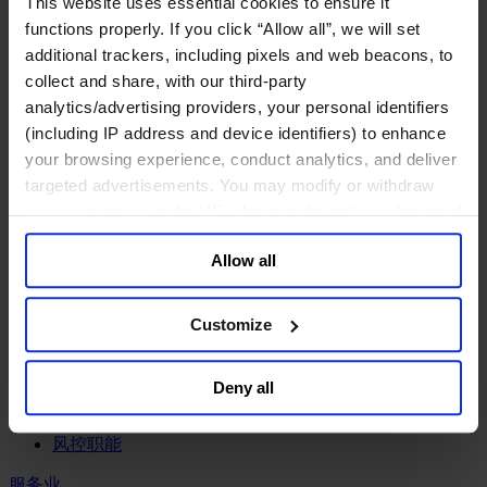
This website uses essential cookies to ensure it
工业
functions properly. If you click “Allow all”, we will set
化工与过程工业咨询团队
additional trackers, including pixels and web beacons, to
机械与工业技术
collect and share, with our third-party
汽车与交通设备
analytics/advertising providers, your personal identifiers
能源业
(including IP address and device identifiers) to enhance
金属与矿业
your browsing experience, conduct analytics, and deliver
金融服务业
targeted advertisements. You may modify or withdraw
your consent or, in the US, object to the sale or sharing of
主权财富基金
your data for targeted advertising, by clicking “Do Not
保险业
Allow all
基础设施
Sell or Share My Personal Information” in the footer of
投资银行、企业银行与金融市场
the website. You must opt-out of each device and each
数字化资产、加密货币与Web 3行业
browser. For additional information and retention terms
Customize
私募股权投资行业
see our
Cookie Policy
; for information regarding our
财富管理
general collection and use of personal information see
资产管理行业
Deny all
our
Privacy Policy
.
金融科技
零售金融服务
风控职能
服务业