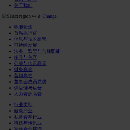
关于我们
中文
Change
职能聚焦
首席执行官
信息与技术高管
可持续发展
法务、监管与合规职能
多元与包容
公关与传讯高管
财务高管
营销高管
董事会成员寻访
供应链与运营
人力资源高管
行业类型
健康产业
私募资本行业
科技与传讯业
家族企业咨询