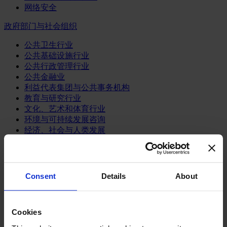
网络安全
政府部门与社会组织
公共卫生行业
公共基础设施行业
公共行政管理行业
公共金融业
利益代表集团与公共事务机构
教育与研究行业
文化、艺术和体育行业
环境与可持续发展咨询
经济、社会与人类发展
消费品行业
体育业
Consent
Details
About
媒体和娱乐业
消费品
零售、服装与奢侈品
餐饮、旅游与酒店业
Cookies