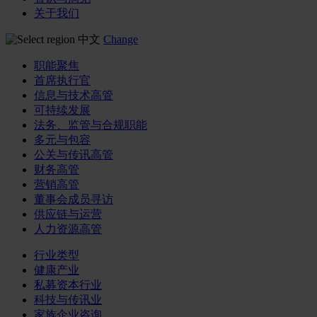
关于我们
中文
Change
职能聚焦
首席执行官
信息与技术高管
可持续发展
法务、监管与合规职能
多元与包容
公关与传讯高管
财务高管
营销高管
董事会成员寻访
供应链与运营
人力资源高管
行业类型
健康产业
私募资本行业
科技与传讯业
家族企业咨询