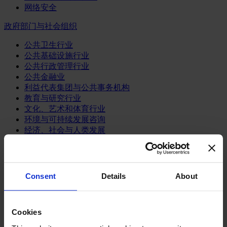
网络安全
政府部门与社会组织
公共卫生行业
公共基础设施行业
公共行政管理行业
公共金融业
利益代表集团与公共事务机构
教育与研究行业
文化、艺术和体育行业
环境与可持续发展咨询
经济、社会与人类发展
消费品行业
体育业
Consent
Details
About
媒体和娱乐业
消费品
零售、服装与奢侈品
餐饮、旅游与酒店业
Cookies