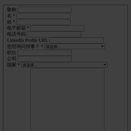
敬称
名 *
姓 *
电子邮箱 *
电话号码
LinkedIn Profile URL
您想询问何事？ *
职位
公司
国家 *