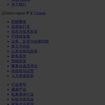
关于我们
中文
Change
职能聚焦
首席执行官
信息与技术高管
可持续发展
法务、监管与合规职能
多元与包容
公关与传讯高管
财务高管
营销高管
董事会成员寻访
供应链与运营
人力资源高管
行业类型
健康产业
私募资本行业
科技与传讯业
家族企业咨询