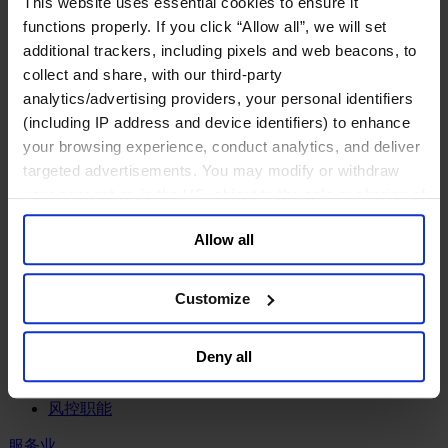
This website uses essential cookies to ensure it
工业
functions properly. If you click “Allow all”, we will set
化工与过程工业咨询团队
additional trackers, including pixels and web beacons, to
机械与工业技术
collect and share, with our third-party
汽车与交通设备
analytics/advertising providers, your personal identifiers
能源业
(including IP address and device identifiers) to enhance
金属与矿业
your browsing experience, conduct analytics, and deliver
金融服务业
targeted advertisements. You may modify or withdraw
your consent or, in the US, object to the sale or sharing of
主权财富基金
your data for targeted advertising, by clicking “Do Not
保险业
Allow all
基础设施
Sell or Share My Personal Information” in the footer of
投资银行、企业银行与金融市场
the website. You must opt-out of each device and each
数字化资产、加密货币与Web 3行业
browser. For additional information and retention terms
Customize
私募股权投资行业
see our
Cookie Policy
; for information regarding our
财富管理
general collection and use of personal information see
资产管理行业
Deny all
our
Privacy Policy
.
金融科技
零售金融服务
风控职能
服务业