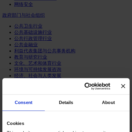
网络安全
政府部门与社会组织
公共卫生行业
公共基础设施行业
公共行政管理行业
公共金融业
利益代表集团与公共事务机构
教育与研究行业
文化、艺术和体育行业
环境与可持续发展咨询
经济、社会与人类发展
消费品行业
体育业
Consent
Details
About
媒体和娱乐业
消费品
零售、服装与奢侈品
餐饮、旅游与酒店业
Cookies