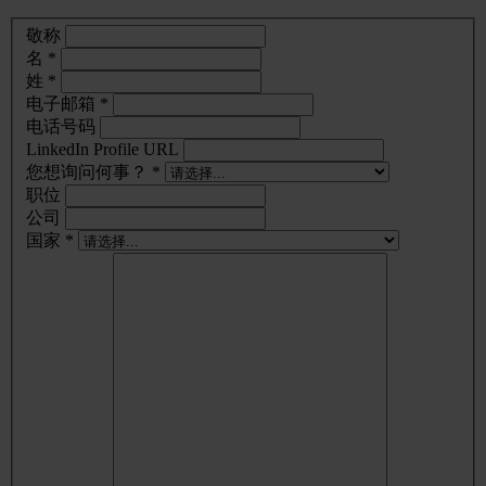
敬称
名 *
姓 *
电子邮箱 *
电话号码
LinkedIn Profile URL
您想询问何事？ *
职位
公司
国家 *