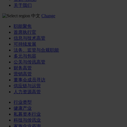
关于我们
中文
Change
职能聚焦
首席执行官
信息与技术高管
可持续发展
法务、监管与合规职能
多元与包容
公关与传讯高管
财务高管
营销高管
董事会成员寻访
供应链与运营
人力资源高管
行业类型
健康产业
私募资本行业
科技与传讯业
家族企业咨询