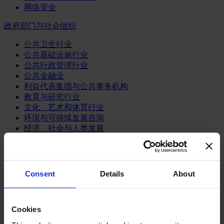
网络安全
政府部门与社会组织
公共卫生行业
公共基础设施行业
公共行政管理行业
公共金融业
利益代表集团与公共事务机构
教育与研究行业
文化、艺术和体育行业
环境与可持续发展咨询
经济、社会与人类发展
消费品行业
体育业
Consent
Details
About
媒体和娱乐业
消费品
零售、服装与奢侈品
餐饮、旅游与酒店业
Cookies