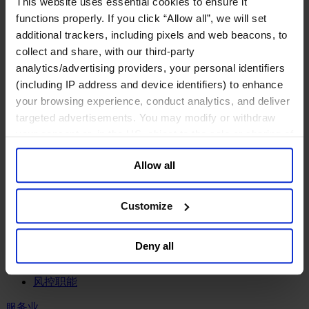
This website uses essential cookies to ensure it
工业
functions properly. If you click “Allow all”, we will set
化工与过程工业咨询团队
additional trackers, including pixels and web beacons, to
机械与工业技术
collect and share, with our third-party
汽车与交通设备
analytics/advertising providers, your personal identifiers
能源业
(including IP address and device identifiers) to enhance
金属与矿业
your browsing experience, conduct analytics, and deliver
金融服务业
targeted advertisements. You may modify or withdraw
your consent or, in the US, object to the sale or sharing of
主权财富基金
your data for targeted advertising, by clicking “Do Not
保险业
Allow all
基础设施
Sell or Share My Personal Information” in the footer of
投资银行、企业银行与金融市场
the website. You must opt-out of each device and each
数字化资产、加密货币与Web 3行业
browser. For additional information and retention terms
Customize
私募股权投资行业
see our
Cookie Policy
; for information regarding our
财富管理
general collection and use of personal information see
资产管理行业
Deny all
our
Privacy Policy
.
金融科技
零售金融服务
风控职能
服务业