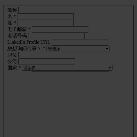
敬称
名 *
姓 *
电子邮箱 *
电话号码
LinkedIn Profile URL
您想询问何事？ *
职位
公司
国家 *