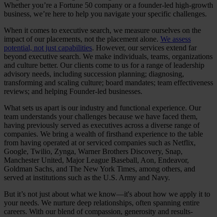
Whether you’re a Fortune 50 company or a founder-led high-growth
business, we’re here to help you navigate your specific challenges.
When it comes to executive search, we measure ourselves on the
impact of our placements, not the placement alone.
We assess
potential, not just capabilities
. However, our services extend far
beyond executive search. We make individuals, teams, organizations
and culture better. Our clients come to us for a range of leadership
advisory needs, including succession planning; diagnosing,
transforming and scaling culture; board mandates; team effectiveness
reviews; and helping Founder-led businesses.
What sets us apart is our industry and functional experience. Our
team understands your challenges because we have faced them,
having previously served as executives across a diverse range of
companies. We bring a wealth of firsthand experience to the table
from having operated at or serviced companies such as Netflix,
Google, Twilio, Zynga, Warner Brothers Discovery, Snap,
Manchester United, Major League Baseball, Aon, Endeavor,
Goldman Sachs, and The New York Times, among others, and
served at institutions such as the U.S. Army and Navy.
But it’s not just about what we know—it's about how we apply it to
your needs. We nurture deep relationships, often spanning entire
careers. With our blend of compassion, generosity and results-