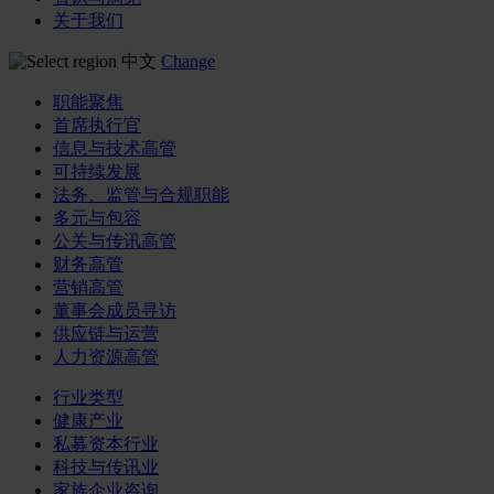
关于我们
中文
Change
职能聚焦
首席执行官
信息与技术高管
可持续发展
法务、监管与合规职能
多元与包容
公关与传讯高管
财务高管
营销高管
董事会成员寻访
供应链与运营
人力资源高管
行业类型
健康产业
私募资本行业
科技与传讯业
家族企业咨询