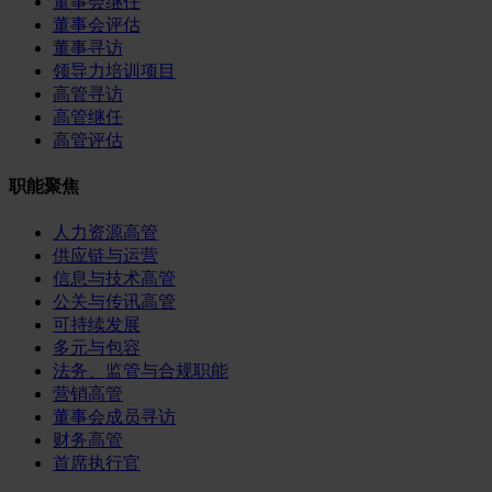
董事会继任
董事会评估
董事寻访
领导力培训项目
高管寻访
高管继任
高管评估
职能聚焦
人力资源高管
供应链与运营
信息与技术高管
公关与传讯高管
可持续发展
多元与包容
法务、监管与合规职能
营销高管
董事会成员寻访
财务高管
首席执行官