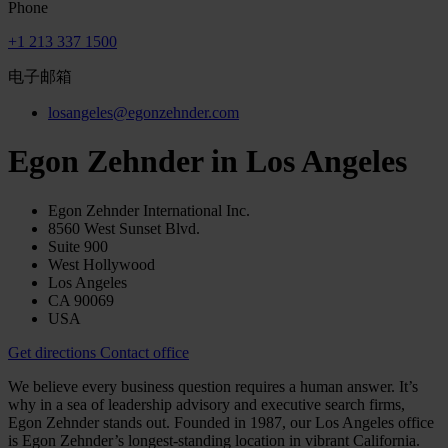
Phone
+1 213 337 1500
电子邮箱
losangeles@egonzehnder.com
Egon Zehnder in Los Angeles
Egon Zehnder International Inc.
8560 West Sunset Blvd.
Suite 900
West Hollywood
Los Angeles
CA 90069
USA
Get directions
Contact office
We believe every business question requires a human answer. It’s
why in a sea of leadership advisory and executive search firms,
Egon Zehnder stands out. Founded in 1987, our Los Angeles office
is Egon Zehnder’s longest-standing location in vibrant California.