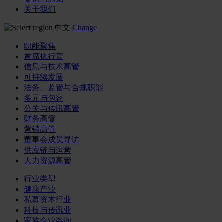
关于我们
中文
Change
职能聚焦
首席执行官
信息与技术高管
可持续发展
法务、监管与合规职能
多元与包容
公关与传讯高管
财务高管
营销高管
董事会成员寻访
供应链与运营
人力资源高管
行业类型
健康产业
私募资本行业
科技与传讯业
家族企业咨询