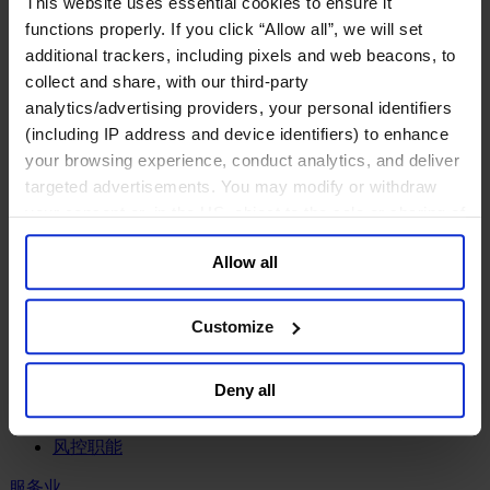
This website uses essential cookies to ensure it
工业
functions properly. If you click “Allow all”, we will set
化工与过程工业咨询团队
additional trackers, including pixels and web beacons, to
机械与工业技术
collect and share, with our third-party
汽车与交通设备
analytics/advertising providers, your personal identifiers
能源业
(including IP address and device identifiers) to enhance
金属与矿业
your browsing experience, conduct analytics, and deliver
金融服务业
targeted advertisements. You may modify or withdraw
your consent or, in the US, object to the sale or sharing of
主权财富基金
your data for targeted advertising, by clicking “Do Not
保险业
Allow all
基础设施
Sell or Share My Personal Information” in the footer of
投资银行、企业银行与金融市场
the website. You must opt-out of each device and each
数字化资产、加密货币与Web 3行业
browser. For additional information and retention terms
Customize
私募股权投资行业
see our
Cookie Policy
; for information regarding our
财富管理
general collection and use of personal information see
资产管理行业
Deny all
our
Privacy Policy
.
金融科技
零售金融服务
风控职能
服务业