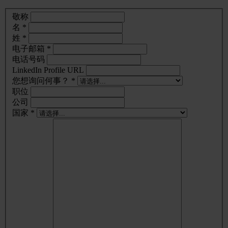
敬称
名 *
姓 *
电子邮箱 *
电话号码
LinkedIn Profile URL
您想询问何事？ *
职位
公司
国家 *