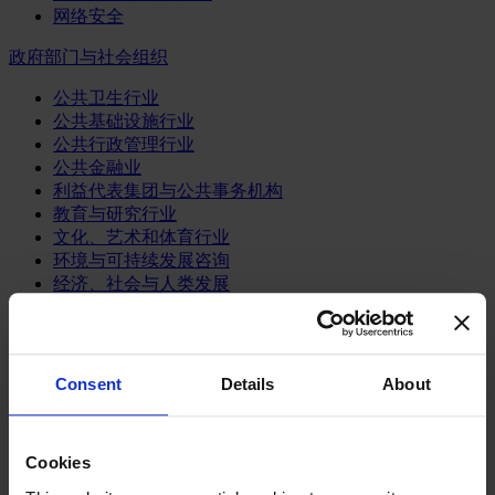
网络安全
政府部门与社会组织
公共卫生行业
公共基础设施行业
公共行政管理行业
公共金融业
利益代表集团与公共事务机构
教育与研究行业
文化、艺术和体育行业
环境与可持续发展咨询
经济、社会与人类发展
消费品行业
体育业
Consent
Details
About
媒体和娱乐业
消费品
零售、服装与奢侈品
餐饮、旅游与酒店业
Cookies