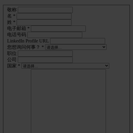
敬称
名 *
姓 *
电子邮箱 *
电话号码
LinkedIn Profile URL
您想询问何事？ *
职位
公司
国家 *