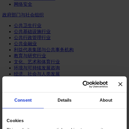
网络安全
政府部门与社会组织
公共卫生行业
公共基础设施行业
公共行政管理行业
公共金融业
利益代表集团与公共事务机构
教育与研究行业
文化、艺术和体育行业
环境与可持续发展咨询
经济、社会与人类发展
消费品行业
体育业
Consent
Details
About
媒体和娱乐业
消费品
零售、服装与奢侈品
餐饮、旅游与酒店业
Cookies