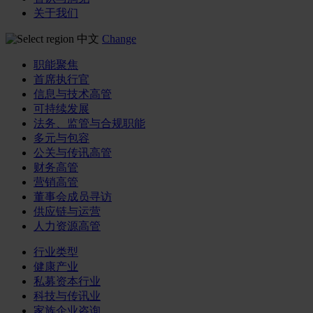
关于我们
中文
Change
职能聚焦
首席执行官
信息与技术高管
可持续发展
法务、监管与合规职能
多元与包容
公关与传讯高管
财务高管
营销高管
董事会成员寻访
供应链与运营
人力资源高管
行业类型
健康产业
私募资本行业
科技与传讯业
家族企业咨询