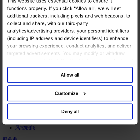
This website uses essential cookies to ensure it
工业
functions properly. If you click “Allow all”, we will set
化工与过程工业咨询团队
additional trackers, including pixels and web beacons, to
机械与工业技术
collect and share, with our third-party
汽车与交通设备
analytics/advertising providers, your personal identifiers
能源业
(including IP address and device identifiers) to enhance
金属与矿业
your browsing experience, conduct analytics, and deliver
金融服务业
targeted advertisements. You may modify or withdraw
your consent or, in the US, object to the sale or sharing of
主权财富基金
your data for targeted advertising, by clicking “Do Not
保险业
Allow all
基础设施
Sell or Share My Personal Information” in the footer of
投资银行、企业银行与金融市场
the website. You must opt-out of each device and each
数字化资产、加密货币与Web 3行业
browser. For additional information and retention terms
Customize
私募股权投资行业
see our
Cookie Policy
; for information regarding our
财富管理
general collection and use of personal information see
资产管理行业
Deny all
our
Privacy Policy
.
金融科技
零售金融服务
风控职能
服务业