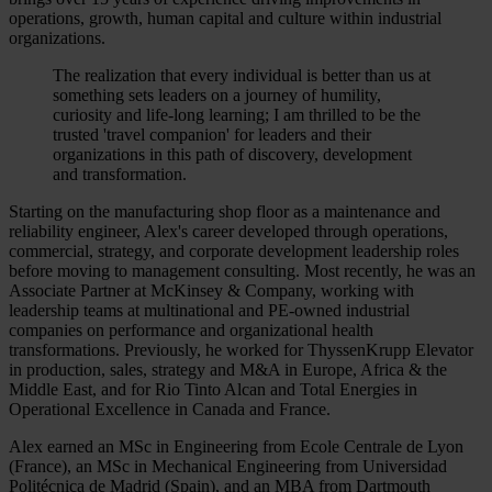
operations, growth, human capital and culture within industrial
organizations.
The realization that every individual is better than us at
something sets leaders on a journey of humility,
curiosity and life-long learning; I am thrilled to be the
trusted 'travel companion' for leaders and their
organizations in this path of discovery, development
and transformation.
Starting on the manufacturing shop floor as a maintenance and
reliability engineer, Alex's career developed through operations,
commercial, strategy, and corporate development leadership roles
before moving to management consulting. Most recently, he was an
Associate Partner at McKinsey & Company, working with
leadership teams at multinational and PE-owned industrial
companies on performance and organizational health
transformations. Previously, he worked for ThyssenKrupp Elevator
in production, sales, strategy and M&A in Europe, Africa & the
Middle East, and for Rio Tinto Alcan and Total Energies in
Operational Excellence in Canada and France.
Alex earned an MSc in Engineering from Ecole Centrale de Lyon
(France), an MSc in Mechanical Engineering from Universidad
Politécnica de Madrid (Spain), and an MBA from Dartmouth