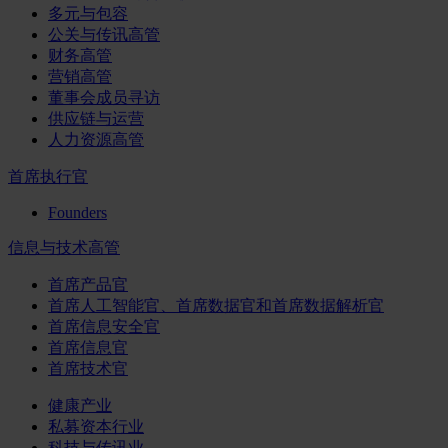
多元与包容
公关与传讯高管
财务高管
营销高管
董事会成员寻访
供应链与运营
人力资源高管
首席执行官
Founders
信息与技术高管
首席产品官
首席人工智能官、首席数据官和首席数据解析官
首席信息安全官
首席信息官
首席技术官
健康产业
私募资本行业
科技与传讯业