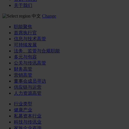
关于我们
中文
Change
职能聚焦
首席执行官
信息与技术高管
可持续发展
法务、监管与合规职能
多元与包容
公关与传讯高管
财务高管
营销高管
董事会成员寻访
供应链与运营
人力资源高管
行业类型
健康产业
私募资本行业
科技与传讯业
家族企业咨询