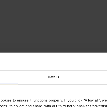
Details
okies to ensure it functions properly. If you click “Allow all”, we 
ons, to collect and share, with our third-party analytics/advertis