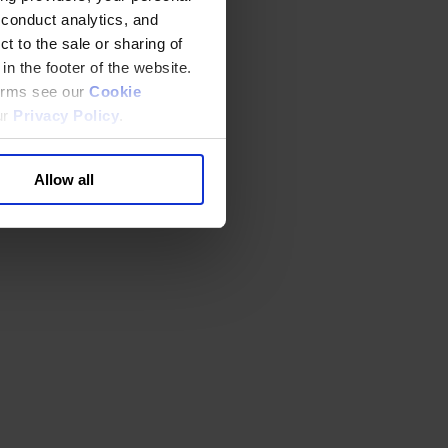
 conduct analytics, and
t to the sale or sharing of
in the footer of the website.
terms see our
Cookie
ur
Privacy Policy
.
Allow all