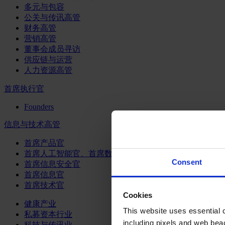
多元与包容
公关与传讯高管
财务高管
营销高管
董事会成员寻访
供应链与运营
人力资源高管
首席执行官
Founders
信息与技术高管
首席产品官
首席人工智能官、首席数据官和首席数据解析官
Consent
首席信息安全官
首席信息官
首席技术官
Cookies
健康产业
This website uses essential co
私募资本行业
including pixels and web beac
科技与传讯业