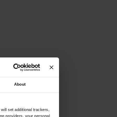
About
will set additional trackers,
ing providers, your personal