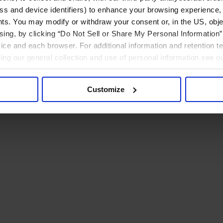
ress and device identifiers) to enhance your browsing experience,
ts. You may modify or withdraw your consent or, in the US, objec
ising, by clicking “Do Not Sell or Share My Personal Information” 
ice and each browser. For additional information and retention 
rding our general collection and use of personal information see o
Customize