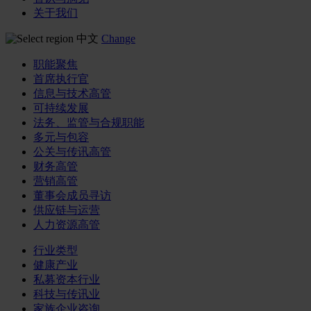
关于我们
中文
Change
职能聚焦
首席执行官
信息与技术高管
可持续发展
法务、监管与合规职能
多元与包容
公关与传讯高管
财务高管
营销高管
董事会成员寻访
供应链与运营
人力资源高管
行业类型
健康产业
私募资本行业
科技与传讯业
家族企业咨询