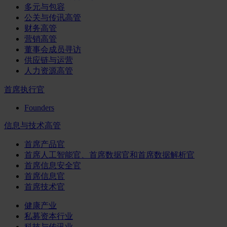
多元与包容
公关与传讯高管
财务高管
营销高管
董事会成员寻访
供应链与运营
人力资源高管
首席执行官
Founders
信息与技术高管
首席产品官
首席人工智能官、首席数据官和首席数据解析官
首席信息安全官
首席信息官
首席技术官
健康产业
私募资本行业
科技与传讯业