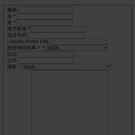
敬称
名 *
姓 *
电子邮箱 *
电话号码
LinkedIn Profile URL
您想询问何事？ *
职位
公司
国家 *