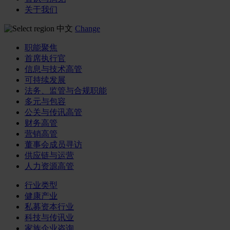
关于我们
中文
Change
职能聚焦
首席执行官
信息与技术高管
可持续发展
法务、监管与合规职能
多元与包容
公关与传讯高管
财务高管
营销高管
董事会成员寻访
供应链与运营
人力资源高管
行业类型
健康产业
私募资本行业
科技与传讯业
家族企业咨询