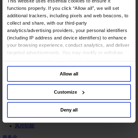
This website uses essential cookies to ensure it
工业
functions properly. If you click “Allow all”, we will set
化工与过程工业咨询团队
additional trackers, including pixels and web beacons, to
机械与工业技术
collect and share, with our third-party
汽车与交通设备
analytics/advertising providers, your personal identifiers
能源业
(including IP address and device identifiers) to enhance
金属与矿业
your browsing experience, conduct analytics, and deliver
金融服务业
targeted advertisements. You may modify or withdraw
your consent or, in the US, object to the sale or sharing of
主权财富基金
your data for targeted advertising, by clicking “Do Not
保险业
Allow all
基础设施
Sell or Share My Personal Information” in the footer of
投资银行、企业银行与金融市场
the website. You must opt-out of each device and each
数字化资产、加密货币与Web 3行业
browser. For additional information and retention terms
Customize
私募股权投资行业
see our
Cookie Policy
; for information regarding our
财富管理
general collection and use of personal information see
资产管理行业
Deny all
our
Privacy Policy
.
金融科技
零售金融服务
风控职能
服务业