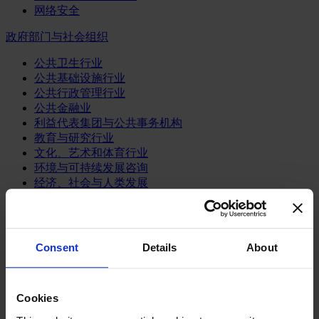
网络安全
政府部门与社会组织
公共卫生行业
公共基础设施行业
公共行政管理行业
公共金融业
利益代表集团与公共事务机构
教育与研究行业
文化、艺术和体育行业
环境与可持续发展咨询
经济、社会与人类发展
消费品行业
体育业
Consent
Details
About
媒体和娱乐业
消费品
零售、服装与奢侈品
餐饮、旅游与酒店业
Cookies