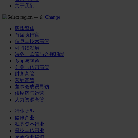
关于我们
中文
Change
职能聚焦
首席执行官
信息与技术高管
可持续发展
法务、监管与合规职能
多元与包容
公关与传讯高管
财务高管
营销高管
董事会成员寻访
供应链与运营
人力资源高管
行业类型
健康产业
私募资本行业
科技与传讯业
家族企业咨询