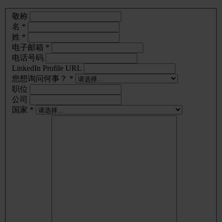
敬称
名 *
姓 *
电子邮箱 *
电话号码
LinkedIn Profile URL
您想询问何事？ *
职位
公司
国家 *