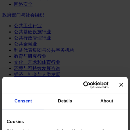
网络安全
政府部门与社会组织
公共卫生行业
公共基础设施行业
公共行政管理行业
公共金融业
利益代表集团与公共事务机构
教育与研究行业
文化、艺术和体育行业
环境与可持续发展咨询
经济、社会与人类发展
消费品行业
体育业
Consent
Details
About
媒体和娱乐业
消费品
零售、服装与奢侈品
餐饮、旅游与酒店业
Cookies