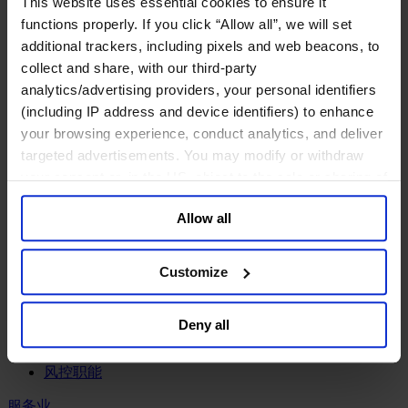
This website uses essential cookies to ensure it
工业
functions properly. If you click “Allow all”, we will set
化工与过程工业咨询团队
additional trackers, including pixels and web beacons, to
机械与工业技术
collect and share, with our third-party
汽车与交通设备
analytics/advertising providers, your personal identifiers
能源业
(including IP address and device identifiers) to enhance
金属与矿业
your browsing experience, conduct analytics, and deliver
金融服务业
targeted advertisements. You may modify or withdraw
your consent or, in the US, object to the sale or sharing of
主权财富基金
your data for targeted advertising, by clicking “Do Not
保险业
Allow all
基础设施
Sell or Share My Personal Information” in the footer of
投资银行、企业银行与金融市场
the website. You must opt-out of each device and each
数字化资产、加密货币与Web 3行业
browser. For additional information and retention terms
Customize
私募股权投资行业
see our
Cookie Policy
; for information regarding our
财富管理
general collection and use of personal information see
资产管理行业
Deny all
our
Privacy Policy
.
金融科技
零售金融服务
风控职能
服务业