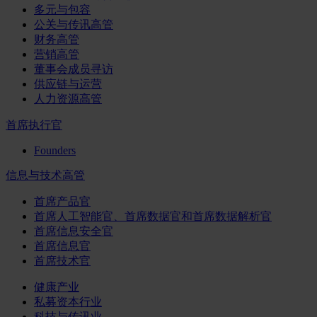
多元与包容
公关与传讯高管
财务高管
营销高管
董事会成员寻访
供应链与运营
人力资源高管
首席执行官
Founders
信息与技术高管
首席产品官
首席人工智能官、首席数据官和首席数据解析官
首席信息安全官
首席信息官
首席技术官
健康产业
私募资本行业
科技与传讯业