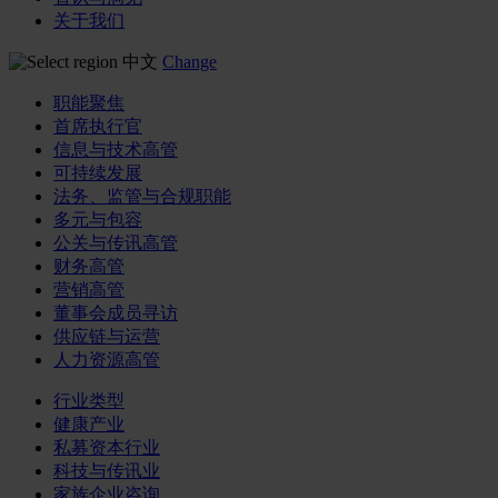
关于我们
中文
Change
职能聚焦
首席执行官
信息与技术高管
可持续发展
法务、监管与合规职能
多元与包容
公关与传讯高管
财务高管
营销高管
董事会成员寻访
供应链与运营
人力资源高管
行业类型
健康产业
私募资本行业
科技与传讯业
家族企业咨询