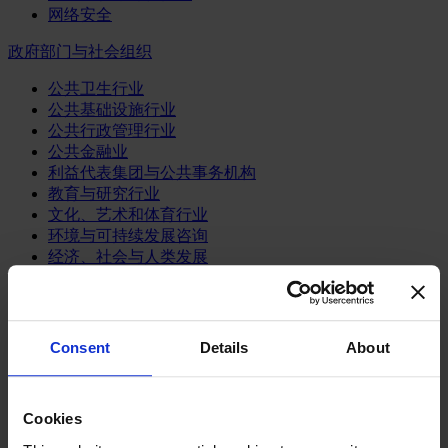
网络安全
政府部门与社会组织
公共卫生行业
公共基础设施行业
公共行政管理行业
公共金融业
利益代表集团与公共事务机构
教育与研究行业
文化、艺术和体育行业
环境与可持续发展咨询
经济、社会与人类发展
消费品行业
体育业
Consent
Details
About
媒体和娱乐业
消费品
零售、服装与奢侈品
餐饮、旅游与酒店业
Cookies