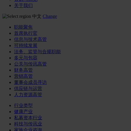
关于我们
中文
Change
职能聚焦
首席执行官
信息与技术高管
可持续发展
法务、监管与合规职能
多元与包容
公关与传讯高管
财务高管
营销高管
董事会成员寻访
供应链与运营
人力资源高管
行业类型
健康产业
私募资本行业
科技与传讯业
家族企业咨询