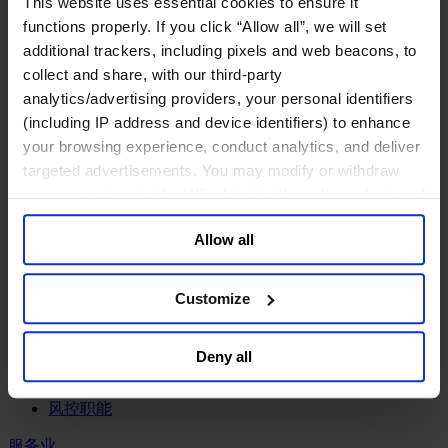
This website uses essential cookies to ensure it
工业
functions properly. If you click “Allow all”, we will set
化工与过程工业咨询团队
additional trackers, including pixels and web beacons, to
机械与工业技术
collect and share, with our third-party
汽车与交通设备
analytics/advertising providers, your personal identifiers
能源业
(including IP address and device identifiers) to enhance
金属与矿业
your browsing experience, conduct analytics, and deliver
金融服务业
targeted advertisements. You may modify or withdraw
your consent or, in the US, object to the sale or sharing of
主权财富基金
your data for targeted advertising, by clicking “Do Not
保险业
Allow all
基础设施
Sell or Share My Personal Information” in the footer of
投资银行、企业银行与金融市场
the website. You must opt-out of each device and each
数字化资产、加密货币与Web 3行业
browser. For additional information and retention terms
Customize
私募股权投资行业
see our
Cookie Policy
; for information regarding our
财富管理
general collection and use of personal information see
资产管理行业
Deny all
our
Privacy Policy
.
金融科技
零售金融服务
风控职能
服务业