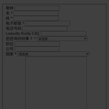
敬称
名 *
姓 *
电子邮箱 *
电话号码
LinkedIn Profile URL
您想询问何事？ *
职位
公司
国家 *