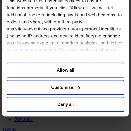
This website uses essential cookies to ensure it
工业
functions properly. If you click “Allow all”, we will set
化工与过程工业咨询团队
additional trackers, including pixels and web beacons, to
机械与工业技术
collect and share, with our third-party
汽车与交通设备
analytics/advertising providers, your personal identifiers
能源业
(including IP address and device identifiers) to enhance
金属与矿业
your browsing experience, conduct analytics, and deliver
金融服务业
targeted advertisements. You may modify or withdraw
your consent or, in the US, object to the sale or sharing of
主权财富基金
your data for targeted advertising, by clicking “Do Not
保险业
Allow all
基础设施
Sell or Share My Personal Information” in the footer of
投资银行、企业银行与金融市场
the website. You must opt-out of each device and each
数字化资产、加密货币与Web 3行业
browser. For additional information and retention terms
Customize
私募股权投资行业
see our
Cookie Policy
; for information regarding our
财富管理
general collection and use of personal information see
资产管理行业
Deny all
our
Privacy Policy
.
金融科技
零售金融服务
风控职能
服务业