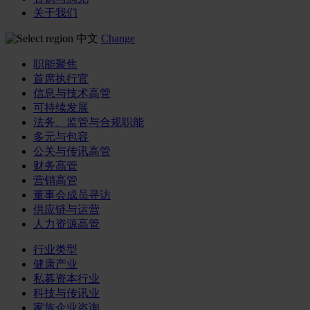
关于我们
中文
Change
职能聚焦
首席执行官
信息与技术高管
可持续发展
法务、监管与合规职能
多元与包容
公关与传讯高管
财务高管
营销高管
董事会成员寻访
供应链与运营
人力资源高管
行业类型
健康产业
私募资本行业
科技与传讯业
家族企业咨询