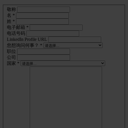
敬称
名 *
姓 *
电子邮箱 *
电话号码
LinkedIn Profile URL
您想询问何事？ *
职位
公司
国家 *