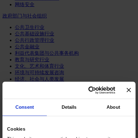
网络安全
政府部门与社会组织
公共卫生行业
公共基础设施行业
公共行政管理行业
公共金融业
利益代表集团与公共事务机构
教育与研究行业
文化、艺术和体育行业
环境与可持续发展咨询
经济、社会与人类发展
消费品行业
体育业
Consent
Details
About
媒体和娱乐业
消费品
零售、服装与奢侈品
餐饮、旅游与酒店业
Cookies