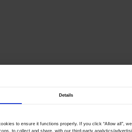
Details
okies to ensure it functions properly. If you click “Allow all”, we 
ons, to collect and share, with our third-party analytics/advertis