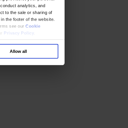
 conduct analytics, and
t to the sale or sharing of
in the footer of the website.
terms see our
Cookie
ur
Privacy Policy
.
Allow all