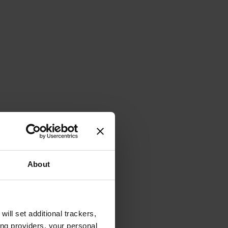
About
will set additional trackers,
ing providers, your personal