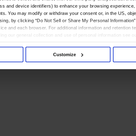
ress and device identifiers) to enhance your browsing experience,
ts. You may modify or withdraw your consent or, in the US, objec
ising, by clicking “Do Not Sell or Share My Personal Information” 
ice and each browser. For additional information and retention 
rding our general collection and use of personal information see o
Customize