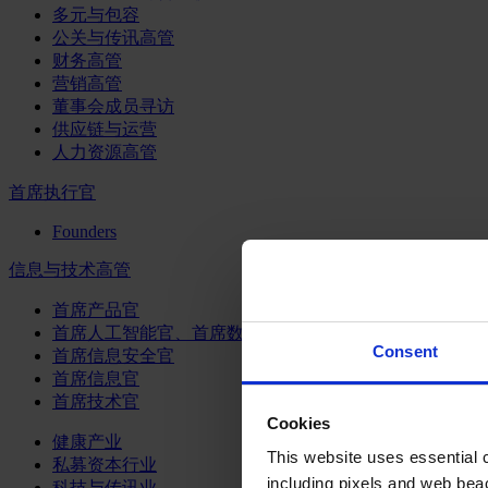
多元与包容
公关与传讯高管
财务高管
营销高管
董事会成员寻访
供应链与运营
人力资源高管
首席执行官
Founders
信息与技术高管
首席产品官
首席人工智能官、首席数据官和首席数据解析官
Consent
首席信息安全官
首席信息官
首席技术官
Cookies
健康产业
This website uses essential co
私募资本行业
including pixels and web beac
科技与传讯业